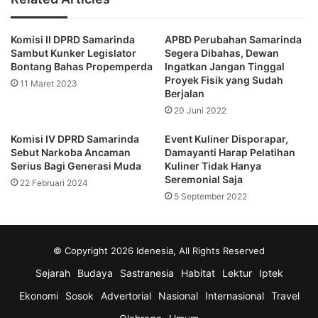
“Di Indonesia Kota Layak Anak sudah lebih terarah dengan
Komisi II DPRD Samarinda
APBD Perubahan Samarinda
adanya Peraturan Presiden Republik Indonesia Nomor 25
Sambut Kunker Legislator
Segera Dibahas, Dewan
Tahun 2021 tentang Kebijakan Kabupaten/Kota Layak
Bontang Bahas Propemperda
Ingatkan Jangan Tinggal
Anak,” kata Rusmadi saat berikan sambutan.
Proyek Fisik yang Sudah
11 Maret 2023
Berjalan
20 Juni 2022
Ia menjelaskan dalam peraturan dijelaskan bahwa jika
kebijakan KLA memiliki tujuan untuk mewujudkan sistem
Komisi IV DPRD Samarinda
Event Kuliner Disporapar,
pembangunan yang menjamin pemenuhan hak anak dan
Sebut Narkoba Ancaman
Damayanti Harap Pelatihan
Serius Bagi Generasi Muda
Kuliner Tidak Hanya
perlindungan khusus anak yang dilakukan secara
Seremonial Saja
22 Februari 2024
terencana, menyeluruh dan berkelanjutan.
5 September 2022
“Dalam mewujudkan Kota Layak Anak, ada beberapa hal
yang perlu diperhatikan, yakni Kemitraan, Dimana
© Copyright 2026 Idenesia, All Rights Reserved
Pemerintah Kabupaten maupun Kota memerlukan
Sejarah
Budaya
Sastranesia
Habitat
Lektur
Iptek
kemitraan untuk menjamin terwujudnya Kota Layak Anak,
Kemitraan harus melibatkan dari pihak swasta, tokoh
Ekonomi
Sosok
Advertorial
Nasional
Internasional
Travel
masyarakat, tokoh adat, Pemerintah Kota dari masing-