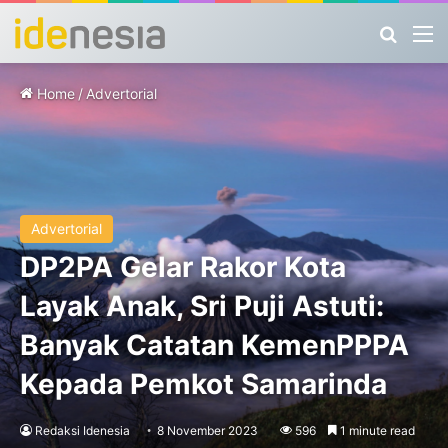
Search
M
Home
/
Advertorial
Advertorial
DP2PA Gelar Rakor Kota
Layak Anak, Sri Puji Astuti:
Banyak Catatan KemenPPPA
Kepada Pemkot Samarinda
Redaksi Idenesia
8 November 2023
596
1 minute read