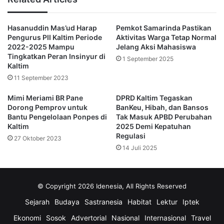
“Kalau berbicara kebutuhan kita cukup banyak juga, artinya
Hasanuddin Mas’ud Harap
Pemkot Samarinda Pastikan
kebutuhan dasar yang harus di penuhi masih banyak
Pengurus PII Kaltim Periode
Aktivitas Warga Tetap Normal
mengingat luasnya wilayah Kukar,” ungkap Wiyono.
2022-2025 Mampu
Jelang Aksi Mahasiswa
Tingkatkan Peran Insinyur di
1 September 2025
Kaltim
Ditambahkan Wiyono, Kukar telah ditetapkan sebagai salah
11 September 2023
satu daerah lumbung pangan, persoalan terhadap irigasi
akses konektivitas dan peningkatan ekonomi lainnya, dan
Mimi Meriami BR Pane
DPRD Kaltim Tegaskan
bagaimana meningkatkan produktivitas petani, salah satu
Dorong Pemprov untuk
BanKeu, Hibah, dan Bansos
Bantu Pengelolaan Ponpes di
Tak Masuk APBD Perubahan
konsen dari Kabupaten Kukar berkenaan dengan target
Kaltim
2025 Demi Kepatuhan
dari RPJMD yakni memperkuat pembangunan ekonomi
Regulasi
27 Oktober 2023
berbasis pertanian, pariwisata dan ekonomi kreatif,
14 Juli 2025
termasuk konektivitas antar wilayah.
Wiyono berharap disiapkan menu dari Kabupaten untuk di
© Copyright 2026 Idenesia, All Rights Reserved
kolaborasikan ke Pemprov Kaltim, supaya nanti dukungan
Sejarah
Budaya
Sastranesia
Habitat
Lektur
Iptek
dari anggota DPRD Kaltim dari Dapil Kukar ini juga lebih
banyak lagi nilai Bankeu untuk Kukar.
Ekonomi
Sosok
Advertorial
Nasional
Internasional
Travel