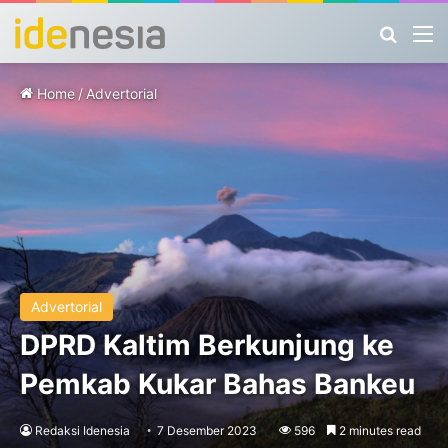
Search
M
Home
/
Advertorial
Advertorial
DPRD Kaltim Berkunjung ke
Pemkab Kukar Bahas Bankeu
Redaksi Idenesia
7 Desember 2023
596
2 minutes read