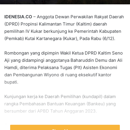
IDENESIA.CO
– Anggota Dewan Perwakilan Rakyat Daerah
(DPRD) Propinsi Kalimantan Timur (Kaltim) daerah
pemilihan IV Kukar berkunjung ke Pemerintah Kabupaten
(Pemkab) Kutai Kartanegara (Kukar), Pada Rabu (6/12).
Rombongan yang dipimpin Wakil Ketua DPRD Kaltim Seno
Aji yang didampingi anggotanya Baharuddin Demu dan Ali
Hamdi, diterima Pelaksana Tugas (Plt) Asisten Ekonomi
dan Pembangunan Wiyono di ruang eksekutif kantor
bupati.
Kunjungan kerja ke Daerah Pemilihan (kundapil) dalam
rangka Pembahasan Bantuan Keuangan (Bankeu) yang
bersumber dari APBD Tahun Anggaran 2023.
Turut hadir dalam pertemuan itu perwakilan Organisasi