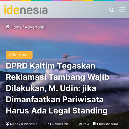
Search
M
Home
/
Advertorial
Advertorial
DPRD Kaltim Tegaskan
Reklamasi Tambang Wajib
Dilakukan, M. Udin: jika
Dimanfaatkan Pariwisata
Harus Ada Legal Standing
Redaksi Idenesia
27 Oktober 2023
594
1 minute read