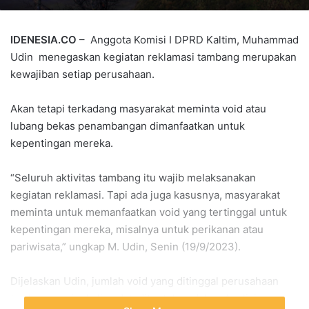
IDENESIA.CO
– Anggota Komisi I DPRD Kaltim, Muhammad
Udin menegaskan kegiatan reklamasi tambang merupakan
kewajiban setiap perusahaan.
Akan tetapi terkadang masyarakat meminta void atau
lubang bekas penambangan dimanfaatkan untuk
kepentingan mereka.
“Seluruh aktivitas tambang itu wajib melaksanakan
kegiatan reklamasi. Tapi ada juga kasusnya, masyarakat
meminta untuk memanfaatkan void yang tertinggal untuk
kepentingan mereka, misalnya untuk perikanan atau
pariwisata,” ungkap M. Udin, Senin (19/9/2023).
Dijelaskan Udin, jumlah void yang ditinggal perusahaan
tambang seringkali sudah ditentukan dalam Analisis