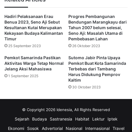
Udin juga mengingatkan perusahaan tambang tidak
berinisiatif sendiri untuk meninggalkan void tanpa izin.
Hadiri Pelaksanaan Erau
Progres Pembangunan
Benua 2023, Seno Aji Sebut
Bendungan Marangkayu dari
Ia mengambil contoh kasus pembiaran di Kutai Kartanegara
Kesultanan Kutai Merupakan
Tahun 2007 belum selesai,
yang menyebabkan kematian akibat perahu wisata terbalik
Kekayaan Budaya Kalimantan
Seno Aji: Masalah Utama di
Timur
Pembebasan Lahan
di sebuah void.
25 September 2023
26 Oktober 2023
“Kalau ditinggal, nanti bermasalah di belakang,”
Pemkot Samarinda Pastikan
Sutomo Jabir Pinta Upaya
pungkasnya.
Aktivitas Warga Tetap Normal
Pemkot Buat Kota Samarinda
Jelang Aksi Mahasiswa
Terbebas dari Tambang
Harus Didukung Pemprov
1 September 2025
(Advertorial)
Kaltim
30 Oktober 2023
AMDA
DPRD Kaltim
Muhammad Udin
reklamasi
© Copyright 2026 Idenesia, All Rights Reserved
Sejarah
Budaya
Sastranesia
Habitat
Lektur
Iptek
Ekonomi
Sosok
Advertorial
Nasional
Internasional
Travel