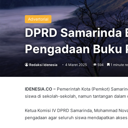
Advertorial
DPRD Samarinda B
Pengadaan Buku 
Redaksi Idenesia
4 Maret 2025
594
1 minute r
IDENESIA.CO –
Pemerintah Kota (Pemkot) Samarin
siswa di sekolah-sekolah, namun tantangan dalam 
Ketua Komisi IV DPRD Samarinda, Mohammad Novan
pengadaan agar seluruh siswa mendapatkan akses m