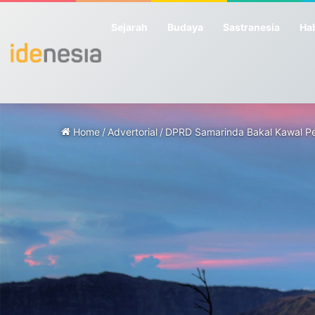
Sejarah
Budaya
Sastranesia
Hab
Home
/
Advertorial
/
DPRD Samarinda Bakal Kawal P