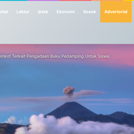
itat
Lektur
Iptek
Ekonomi
Sosok
Advertorial
emkot Terkait Pengadaan Buku Pedamping Untuk Siswa