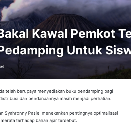
akal Kawal Pemkot Te
Pedamping Untuk Sis
ead
da telah berupaya menyediakan buku pendamping bagi
distribusi dan pendanaannya masih menjadi perhatian.
 Syahronny Pasie, menekankan pentingnya optimalisasi
erata terhadap bahan ajar tersebut.