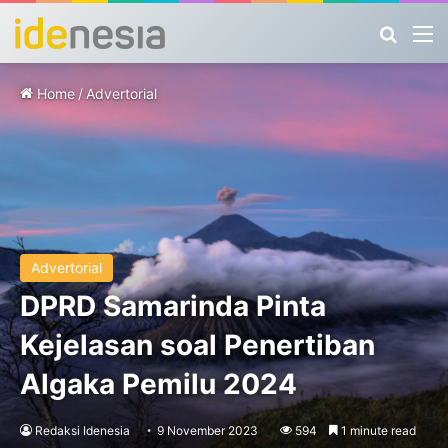
Search
M
Home
/
Advertorial
Advertorial
DPRD Samarinda Pinta
Kejelasan soal Penertiban
Algaka Pemilu 2024
Redaksi Idenesia
9 November 2023
594
1 minute read