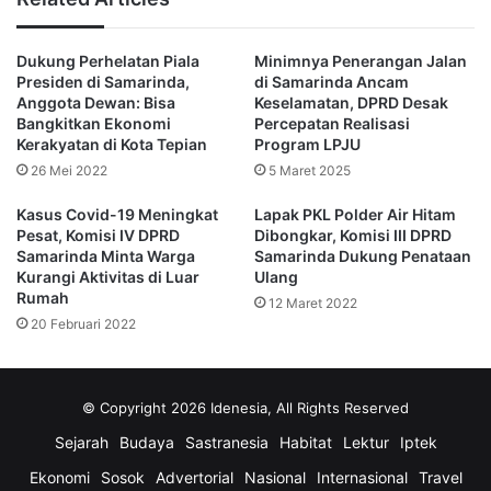
Dia menilai penertiban yang dilakukan belakangan ini
cukup menghambat caleg dan rakyat untuk merayakan
Dukung Perhelatan Piala
Minimnya Penerangan Jalan
pesta demokrasi. Sebab, secara tidak langsung maraknya
Presiden di Samarinda,
di Samarinda Ancam
algaka di berbagai sudut di Kota Samarinda ini turut
Anggota Dewan: Bisa
Keselamatan, DPRD Desak
menjadi pemutar roda ekonomi.
Bangkitkan Ekonomi
Percepatan Realisasi
Kerakyatan di Kota Tepian
Program LPJU
26 Mei 2022
5 Maret 2025
“Yah, secara tidak langsung ini juga menjadi pemutar roda
ekonomi juga ‘kan, dari pemesanan algakanya meningkat,”
Kasus Covid-19 Meningkat
Lapak PKL Polder Air Hitam
lanjutnya.
Pesat, Komisi IV DPRD
Dibongkar, Komisi III DPRD
Samarinda Minta Warga
Samarinda Dukung Penataan
Kurangi Aktivitas di Luar
Ulang
Dia meminta penertiban algaka dilakukan di tempat yang
Rumah
12 Maret 2022
jelas melanggar peraturan Bawaslu RI seperti median jalan,
20 Februari 2022
fasilitas publik, tempat ibadah, dan fasilitas pendidikan
serta isi yang mengandung unsur SARA.
© Copyright 2026 Idenesia, All Rights Reserved
“Tapi, ada yang jelas tidak melanggar malah ditertibkan
Sejarah
Budaya
Sastranesia
Habitat
Lektur
Iptek
juga, ini kan menimbulkan apa, ketakutan di caleg untuk
memasang algaka,” ungkapnya.
Ekonomi
Sosok
Advertorial
Nasional
Internasional
Travel