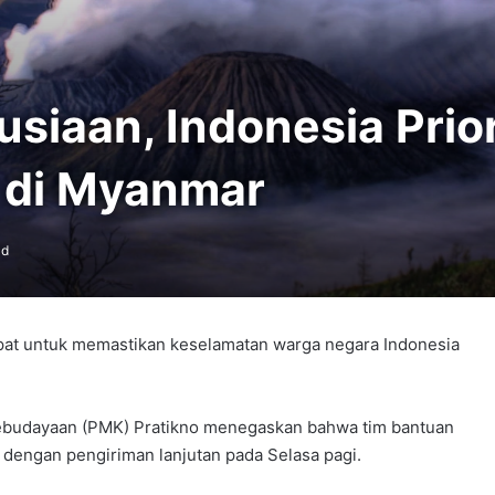
iaan, Indonesia Prio
 di Myanmar
ad
pat untuk memastikan keselamatan warga negara Indonesia
ebudayaan (PMK) Pratikno menegaskan bahwa tim bantuan
 dengan pengiriman lanjutan pada Selasa pagi.