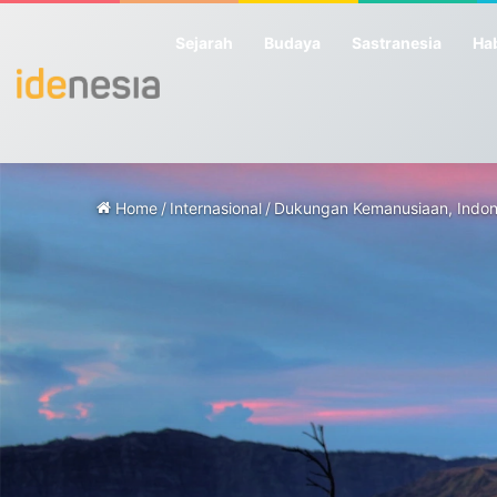
Sejarah
Budaya
Sastranesia
Hab
Home
/
Internasional
/
Dukungan Kemanusiaan, Indone