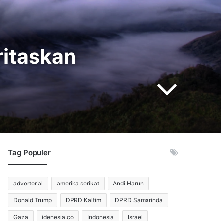
ritaskan
Tag Populer
advertorial
amerika serikat
Andi Harun
Donald Trump
DPRD Kaltim
DPRD Samarinda
Gaza
idenesia.co
Indonesia
Israel