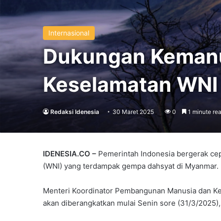
Internasional
Dukungan Kemanus
Keselamatan WNI
Redaksi Idenesia
30 Maret 2025
0
1 minute re
IDENESIA.CO –
Pemerintah Indonesia bergerak ce
(WNI) yang terdampak gempa dahsyat di Myanmar.
Menteri Koordinator Pembangunan Manusia dan K
akan diberangkatkan mulai Senin sore (31/3/2025),