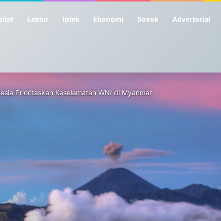
itat
Lektur
Iptek
Ekonomi
Sosok
Advertorial
sia Prioritaskan Keselamatan WNI di Myanmar