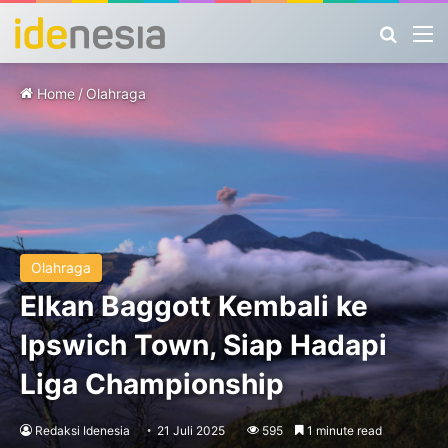
Search
M
Home
/
Olahraga
Olahraga
Elkan Baggott Kembali ke
Ipswich Town, Siap Hadapi
Liga Championship
Redaksi Idenesia
21 Juli 2025
595
1 minute read