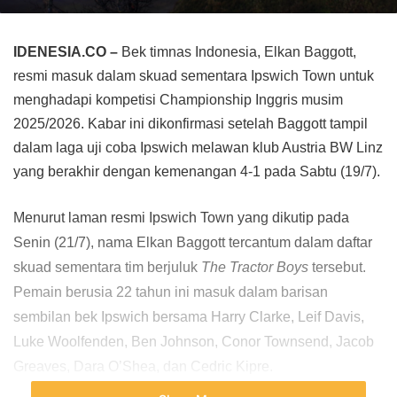
IDENESIA.CO –
Bek timnas Indonesia, Elkan Baggott,
resmi masuk dalam skuad sementara Ipswich Town untuk
menghadapi kompetisi Championship Inggris musim
2025/2026. Kabar ini dikonfirmasi setelah Baggott tampil
dalam laga uji coba Ipswich melawan klub Austria BW Linz
yang berakhir dengan kemenangan 4-1 pada Sabtu (19/7).
Menurut laman resmi Ipswich Town yang dikutip pada 
Senin (21/7), nama Elkan Baggott tercantum dalam daftar 
skuad sementara tim berjuluk 
The Tractor Boys
 tersebut. 
Pemain berusia 22 tahun ini masuk dalam barisan 
sembilan bek Ipswich bersama Harry Clarke, Leif Davis, 
Luke Woolfenden, Ben Johnson, Conor Townsend, Jacob 
Greaves, Dara O’Shea, dan Cedric Kipre.