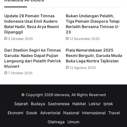
Ipswich Town memperpanjang kontraknya selama satu 
tahun hingga Juni 2026. Perpanjangan kontrak ini 
Update 29 Pemain Timnas
Bukan Undangan Pelatih,
sekaligus menjadi indikasi bahwa klub masih melihat 
Indonesia Usai Emil Audero
Tiga Pemain Diaspora Tetap
Batal Hadir, Reza Arya Resmi
Berlatih Bersama Timnas U-
potensi besar pada sang bek jangkung.
Dipanggil
23
3 Oktober 2025
12 November 2025
Meski Elkan sudah masuk dalam skuad sementara, 
Ipswich Town baru akan meresmikan daftar skuad utama 
Dari Stadion Segiri ke Timnas
Piala Kemerdekaan 2025
Garuda: Nadeo Dapat Pujian
Resmi Bergulir, Garuda Muda
mereka maksimal pada 1 September 2025, sesuai tenggat 
Langsung dari Pelatih Patrick
Buka Laga Kontra Tajikistan
waktu pendaftaran pemain baru di Liga Inggris. Pelatih 
Kluivert
12 Agustus 2025
Ipswich akan memantau performa setiap pemain, termasuk 
7 Oktober 2025
Elkan, selama rangkaian laga pramusim yang berlangsung 
hingga akhir Agustus.
© Copyright 2026 Idenesia, All Rights Reserved
Ipswich Town akan mengarungi Liga Championship 
Sejarah
Budaya
Sastranesia
Habitat
Lektur
Iptek
Inggris mulai pekan pertama Agustus 2025. Klub ini 
Ekonomi
Sosok
Advertorial
Nasional
Internasional
Travel
menargetkan promosi kembali ke Premier League setelah 
Olahraga
Umum
terdegradasi pada musim 2024/2025. Kehadiran Elkan 