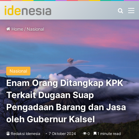
Search
M
Home
/
Nasional
Nasional
Enam Orang Ditangkap KPK
Terkait Dugaan Suap
Pengadaan Barang dan Jasa
oleh Gubernur Kalsel
Redaksi Idenesia
7 Oktober 2024
0
1 minute read