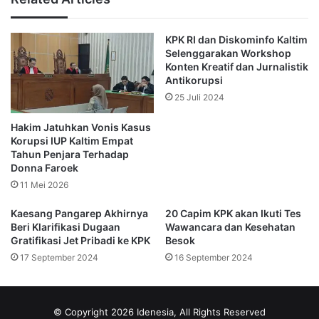
dikonfirmasi di Jakarta, Senin.
KPK RI dan Diskominfo Kaltim
Untuk diketahui, Tim penyidik KPK pada Minggu malam
Selenggarakan Workshop
melakukan operasi tangkap tangan (OTT) terhadap
Konten Kreatif dan Jurnalistik
penyelenggara negara di lingkungan Pemerintah Provinsi
Antikorupsi
Kalimantan Selatan.
25 Juli 2024
Hakim Jatuhkan Vonis Kasus
Dikonfirmasi terpisah, Wakil Ketua KPK Alexander Marwata
Korupsi IUP Kaltim Empat
membenarkan bahwa penyidikan KPK di Kalsel adalah
Tahun Penjara Terhadap
terkait suap pengadaan barang dan jasa.
Donna Faroek
11 Mei 2026
Alex mengungkapkan saat ini belum ada solusi yang bisa
Kaesang Pangarep Akhirnya
20 Capim KPK akan Ikuti Tes
sepenuhnya menghilangkan praktik korupsi pengadaan
Beri Klarifikasi Dugaan
Wawancara dan Kesehatan
barang dan jasa.
Gratifikasi Jet Pribadi ke KPK
Besok
17 September 2024
16 September 2024
“Belum ada solusi jitu untuk menghilangkan praktik korupsi
pengadaan barang dan jasa,” ujar Alex saat dikonfirmasi di
Jakarta, Senin.
© Copyright 2026 Idenesia, All Rights Reserved