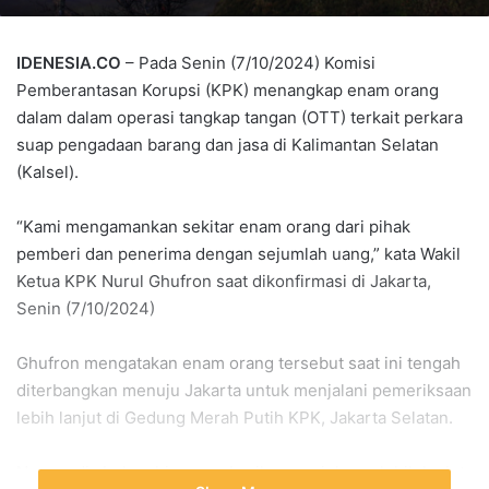
IDENESIA.CO
– Pada Senin (7/10/2024) Komisi
Pemberantasan Korupsi (KPK) menangkap enam orang
dalam dalam operasi tangkap tangan (OTT) terkait perkara
suap pengadaan barang dan jasa di Kalimantan Selatan
(Kalsel).
“Kami mengamankan sekitar enam orang dari pihak
pemberi dan penerima dengan sejumlah uang,” kata Wakil
Ketua KPK Nurul Ghufron saat dikonfirmasi di Jakarta,
Senin (7/10/2024)
Ghufron mengatakan enam orang tersebut saat ini tengah
diterbangkan menuju Jakarta untuk menjalani pemeriksaan
lebih lanjut di Gedung Merah Putih KPK, Jakarta Selatan.
Namun dia belum bisa memberikan penjelasan lebih lanjut