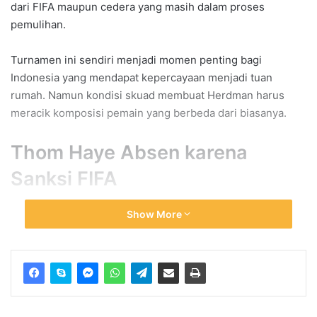
dari FIFA maupun cedera yang masih dalam proses
pemulihan.
Turnamen ini sendiri menjadi momen penting bagi
Indonesia yang mendapat kepercayaan menjadi tuan
rumah. Namun kondisi skuad membuat Herdman harus
meracik komposisi pemain yang berbeda dari biasanya.
Thom Haye Absen karena
Sanksi FIFA
Nama pertama yang dipastikan absen adalah
Thom Haye
.
Show More
Gelandang yang kini bermain untuk
Persib Bandung
tersebut mendapat sanksi larangan bermain empat
pertandingan dari
FIFA
.
Sanksi itu dijatuhkan setelah Haye melayangkan protes
keras kepada wasit saat Indonesia menghadapi
Timnas Irak