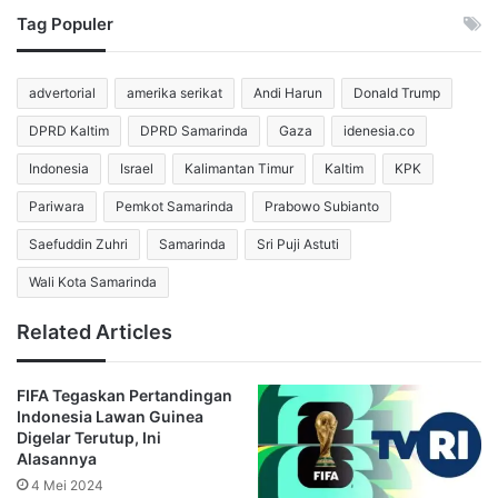
Tag Populer
pada putaran keempat
Kualifikasi Piala Dunia 2026 Zona
Asia
pada Oktober lalu.
advertorial
amerika serikat
Andi Harun
Donald Trump
Shayne Pattynama Juga Jalani
DPRD Kaltim
DPRD Samarinda
Gaza
idenesia.co
Hukuman Larangan Bermain
Indonesia
Israel
Kalimantan Timur
Kaltim
KPK
Bek kiri
Shayne Pattynama
juga tidak dapat memperkuat
Pariwara
Pemkot Samarinda
Prabowo Subianto
Timnas Indonesia dalam agenda internasional kali ini. Ia
Saefuddin Zuhri
Samarinda
Sri Puji Astuti
masih menjalani sanksi yang membuatnya absen hingga
Wali Kota Samarinda
Juni 2026.
Related Articles
Meski demikian, tim pelatih masih memiliki beberapa opsi
pemain lain untuk mengisi posisi bek kiri sehingga
FIFA Tegaskan Pertandingan
absennya Pattynama dinilai tidak terlalu mengganggu
Indonesia Lawan Guinea
komposisi tim.
Digelar Terutup, Ini
Alasannya
Marselino Ferdinan Masih
4 Mei 2024