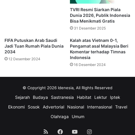
Pemulihan Cedera Lutut
TVRI Resmi Siarkan Piala
Dunia 2026, Publik Indonesia
Bisa Menikmati Gratis
Gelandang muda
Marselino Ferdinan
juga tidak masuk
31 Desember 2025
daftar pemain karena masih menjalani pemulihan cedera
lutut.
FIFA Putuskan Arab Saudi
Kalah atas Vietnam 0-1,
Jadi Tuan Rumah Piala Dunia
Pengamat asal Malaysia Beri
2034
Komentar terhadap Timnas
Cedera tersebut membuat performanya sempat terganggu
Indonesia
12 Desember 2024
dalam beberapa pertandingan terakhir bersama Timnas
16 Desember 2024
Indonesia. Perkiraan Marselino baru dapat kembali
bermain pada April 2026.
© Copyright 2026 Idenesia, All Rights Reserved
Asnawi Mangkualam Absen
Sejarah
Budaya
Sastranesia
Habitat
Lektur
Iptek
Setelah Operasi ACL
Ekonomi
Sosok
Advertorial
Nasional
Internasional
Travel
Olahraga
Umum
Kapten tim
Asnawi Mangkualam
juga bakal menepi. Pemain
yang membela klub Thailand
Port FC
itu menjalani operasi
RSS
Facebook
YouTube
Instagram
setelah mengalami cedera anterior cruciate ligament (ACL)