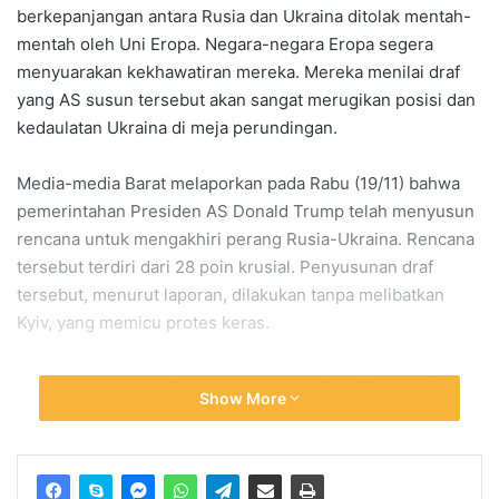
berkepanjangan antara Rusia dan Ukraina ditolak mentah-
mentah oleh Uni Eropa. Negara-negara Eropa segera
menyuarakan kekhawatiran mereka. Mereka menilai draf
yang AS susun tersebut akan sangat merugikan posisi dan
kedaulatan Ukraina di meja perundingan.
Media-media Barat melaporkan pada Rabu (19/11) bahwa
pemerintahan Presiden AS Donald Trump telah menyusun
rencana untuk mengakhiri perang Rusia-Ukraina. Rencana
tersebut terdiri dari 28 poin krusial. Penyusunan draf
tersebut, menurut laporan, dilakukan tanpa melibatkan
Kyiv, yang memicu protes keras.
Trump menetapkan batas waktu tegas bagi Ukraina. Kyiv
Show More
diminta menyetujui proposal tersebut selambat-lambatnya
pada 27 November. Namun demikian, setelah mendapat
penolakan signifikan dari para pemimpin Eropa, AS pun
menunjukkan sikap melunak.