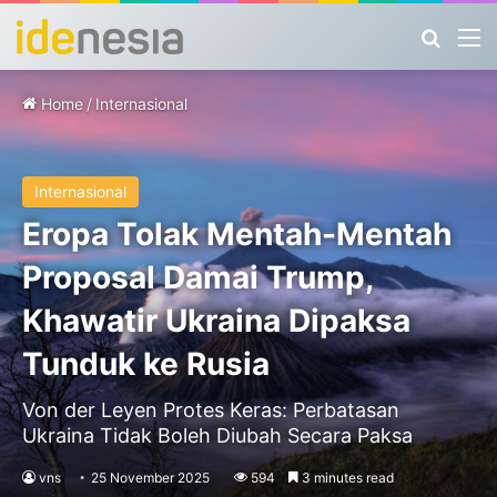
Search
M
Home
/
Internasional
Internasional
Eropa Tolak Mentah-Mentah
Proposal Damai Trump,
Khawatir Ukraina Dipaksa
Tunduk ke Rusia
Von der Leyen Protes Keras: Perbatasan
Ukraina Tidak Boleh Diubah Secara Paksa
vns
25 November 2025
594
3 minutes read