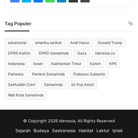
Trump mengatakan rencana tersebut belum final. Seiring
dengan itu, AS segera melakukan pembicaraan dengan
Tag Populer
diplomat Ukraina serta Eropa di Jenewa guna membahas
proposal tersebut lebih lanjut.
advertorial
amerika serikat
Andi Harun
Donald Trump
Alasan Utama Penolakan:
DPRD Kaltim
DPRD Samarinda
Gaza
idenesia.co
Kapitulasi Wilayah dan Militer
Indonesia
Israel
Kalimantan Timur
Kaltim
KPK
Pariwara
Pemkot Samarinda
Prabowo Subianto
Negara-negara Eropa menilai draf rencana damai ini secara
Saefuddin Zuhri
Samarinda
Sri Puji Astuti
umum merupakan bentuk kapitulasi atau ketundukan
terhadap tuntutan Rusia. Faktanya, proposal tersebut
Wali Kota Samarinda
menyertakan klausul yang secara nyata merugikan
kedaulatan Ukraina.
© Copyright 2026 Idenesia, All Rights Reserved
Klausul tersebut mencakup penyerahan sejumlah wilayah
Sejarah
Budaya
Sastranesia
Habitat
Lektur
Iptek
Ukraina serta pemangkasan drastis jumlah personel