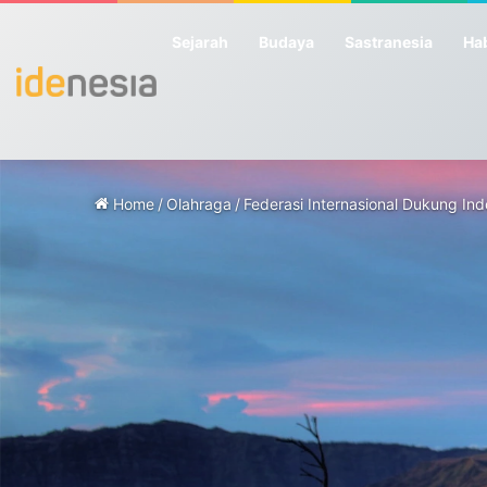
Sejarah
Budaya
Sastranesia
Hab
Home
/
Olahraga
/
Federasi Internasional Dukung In