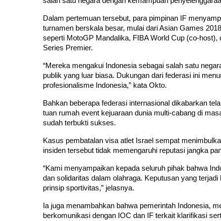
salah satu negara dengan kemampuan penyelenggaraan e
Dalam pertemuan tersebut, para pimpinan IF menyampai
turnamen berskala besar, mulai dari Asian Games 2018
seperti MotoGP Mandalika, FIBA World Cup (co-host), 
Series Premier.
“Mereka mengakui Indonesia sebagai salah satu negara 
publik yang luar biasa. Dukungan dari federasi ini me
profesionalisme Indonesia,” kata Okto.
Bahkan beberapa federasi internasional dikabarkan tela
tuan rumah event kejuaraan dunia multi-cabang di mas
sudah terbukti sukses.
Kasus pembatalan visa atlet Israel sempat menimbulk
insiden tersebut tidak memengaruhi reputasi jangka pan
“Kami menyampaikan kepada seluruh pihak bahwa Indone
dan solidaritas dalam olahraga. Keputusan yang terjadi 
prinsip sportivitas,” jelasnya.
Ia juga menambahkan bahwa pemerintah Indonesia, me
berkomunikasi dengan IOC dan IF terkait klarifikasi ser