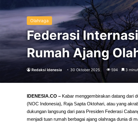
Olahraga
Federasi Internas
Rumah Ajang Ola
Redaksi Idenesia
30 Oktober 2025
594
3 minut
IDENESIA.CO –
Kabar menggembirakan datang dari dun
(NOC Indonesia), Raja Sapta Oktohari, atau yang ak
dukungan langsung dari para Presiden Federasi Cabang O
menjadi tuan rumah berbagai ajang olahraga dunia di 