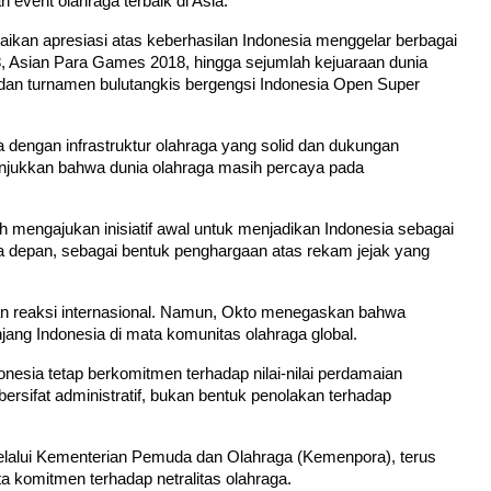
vent olahraga terbaik di Asia.
kan apresiasi atas keberhasilan Indonesia menggelar berbagai 
, Asian Para Games 2018, hingga sejumlah kejuaraan dunia 
dan turnamen bulutangkis bergengsi Indonesia Open Super 
dengan infrastruktur olahraga yang solid dan dukungan 
nunjukkan bahwa dunia olahraga masih percaya pada 
h mengajukan inisiatif awal untuk menjadikan Indonesia sebagai 
a depan, sebagai bentuk penghargaan atas rekam jejak yang 
an reaksi internasional. Namun, Okto menegaskan bahwa 
jang Indonesia di mata komunitas olahraga global.
sia tetap berkomitmen terhadap nilai-nilai perdamaian 
bersifat administratif, bukan bentuk penolakan terhadap 
lalui Kementerian Pemuda dan Olahraga (Kemenpora), terus 
ta komitmen terhadap netralitas olahraga.