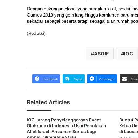
Dengan dukungan global yang semakin kuat, posisi Indone
Games 2018 yang gemilang hingga komitmen baru menuju
sekadar sebagai peserta tetapi sebagai tuan rumah poten
(Redaksi)
ASOIF
IOC
Facebook
Skype
Messenger
Shar
Related Articles
IOC Larang Penyelenggaraan Event
Buntut Pe
Olahraga di Indonesia Usai Penolakan
Ketua U
Atlet Israel: Ancaman Serius bagi
di Lausa
Ambisi Olimpiade 2036