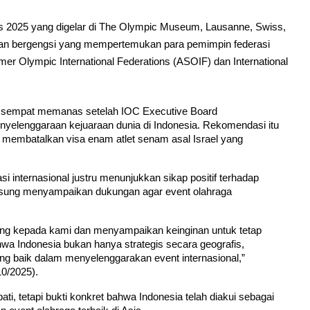
s 2025 yang digelar di The Olympic Museum, Lausanne, Swiss,
nan bergengsi yang mempertemukan para pemimpin federasi
mer Olympic International Federations (ASOIF) dan International
ng sempat memanas setelah IOC Executive Board 
yelenggaraan kejuaraan dunia di Indonesia. Rekomendasi itu 
membatalkan visa enam atlet senam asal Israel yang 
internasional justru menunjukkan sikap positif terhadap 
ngsung menyampaikan dukungan agar event olahraga 
ung kepada kami dan menyampaikan keinginan untuk tetap 
wa Indonesia bukan hanya strategis secara geografis, 
yang baik dalam menyelenggarakan event internasional,” 
10/2025).
i, tetapi bukti konkret bahwa Indonesia telah diakui sebagai 