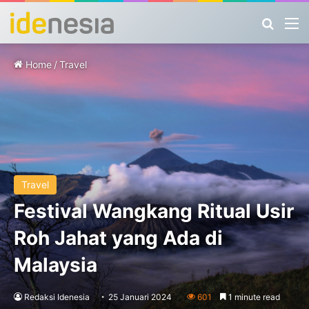
Search
M
Home
/
Travel
Travel
Festival Wangkang Ritual Usir
Roh Jahat yang Ada di
Malaysia
Redaksi Idenesia
25 Januari 2024
601
1 minute read