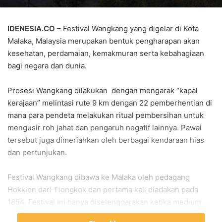
IDENESIA.CO
– Festival Wangkang yang digelar di Kota
Malaka, Malaysia merupakan bentuk pengharapan akan
kesehatan, perdamaian, kemakmuran serta kebahagiaan
bagi negara dan dunia.
Prosesi Wangkang dilakukan dengan mengarak “kapal
kerajaan” melintasi rute 9 km dengan 22 pemberhentian di
mana para pendeta melakukan ritual pembersihan untuk
mengusir roh jahat dan pengaruh negatif lainnya. Pawai
tersebut juga dimeriahkan oleh berbagai kendaraan hias
dan pertunjukan.
Festival Wangkang dibawa ke Malaka oleh pedagang
Hokkien dari Tiongkok dan pertama kali diadakan pada
1854. Festival ini hanya diselenggarakan ketika medium
atau perantara di Kuil Yong Chuan Tian di Malaka