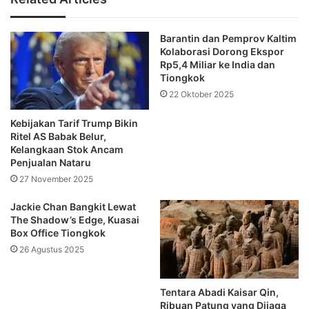
Wangkang, dengan menyatakan bahwa prosesi tersebut
berakar pada tradisi asli komunitas Baba dan Nyonya dari
Barantin dan Pemprov Kaltim
wilayah Fujian di Tiongkok.
Kolaborasi Dorong Ekspor
Rp5,4 Miliar ke India dan
“Parade ini melambangkan unsur kebaikan dan persatuan
Tiongkok
dan akan melibatkan lebih dari 43 kelompok,” ujarnya.
22 Oktober 2025
Kebijakan Tarif Trump Bikin
Daya tarik utamanya adalah perahu Wangkang bernama KR
Ritel AS Babak Belur,
Kapal Raja Perpaduan Aman berukuran hampir lima meter
Kelangkaan Stok Ancam
disertai dua replika kapal yang menempuh jarak hampir 9,5
Penjualan Nataru
kilometer.
27 November 2025
Jackie Chan Bangkit Lewat
“Parade akan dimulai pada pukul 08.30 dari Museum
The Shadow’s Edge, Kuasai
Wangkang di Melaka, meliputi berbagai rute, dan
Box Office Tiongkok
diperkirakan akan melibatkan sekitar 22 pemberhentian,
26 Agustus 2025
melambangkan ajakan makhluk halus pengembara untuk
menaiki perahu Wangkang sebelum dikirim ke alam lain,”
Tentara Abadi Kaisar Qin,
jelas Gan.
Ribuan Patung yang Dijaga