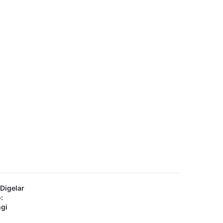
 Digelar
:
ngi