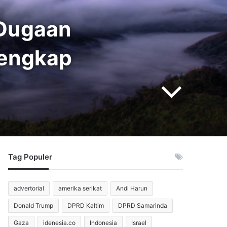
 Dugaan
Lengkap
Tag Populer
advertorial
amerika serikat
Andi Harun
Donald Trump
DPRD Kaltim
DPRD Samarinda
Gaza
idenesia.co
Indonesia
Israel