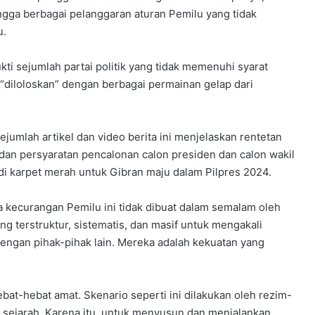
ngga berbagai pelanggaran aturan Pemilu yang tidak
u.
kti sejumlah partai politik yang tidak memenuhi syarat
“diloloskan” dengan berbagai permainan gelap dari
ejumlah artikel dan video berita ini menjelaskan rentetan
 dan persyaratan pencalonan calon presiden dan calon wakil
adi karpet merah untuk Gibran maju dalam Pilpres 2024.
 kecurangan Pemilu ini tidak dibuat dalam semalam oleh
g terstruktur, sistematis, dan masif untuk mengakali
dengan pihak-pihak lain. Mereka adalah kekuatan yang
bat-hebat amat. Skenario seperti ini dilakukan oleh rezim-
 sejarah. Karena itu, untuk menyusun dan menjalankan