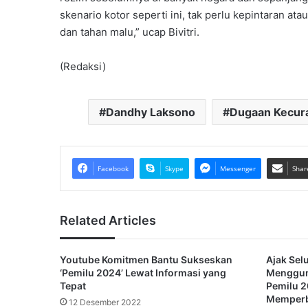
skenario kotor seperti ini, tak perlu kepintaran a
dan tahan malu,” ucap Bivitri.
(Redaksi)
Dandhy Laksono
Dugaan Kecur
Facebook
Skype
Messenger
Shar
Related Articles
Youtube Komitmen Bantu Sukseskan
Ajak Sel
‘Pemilu 2024’ Lewat Informasi yang
Menggun
Tepat
Pemilu 2
Memperbu
12 Desember 2022