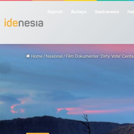
Sejarah
Budaya
Sastranesia
Hab
Home
/
Nasional
/
Film Dokumenter ‘Dirty Vote’ Cer