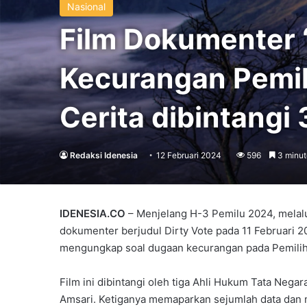
Nasional
Film Dokumenter ‘
Kecurangan Pemi
Cerita dibintangi 
Redaksi Idenesia
12 Februari 2024
596
3 minut
IDENESIA.CO
– Menjelang H-3 Pemilu 2024, melalui
dokumenter berjudul Dirty Vote pada 11 Februari 
mengungkap soal dugaan kecurangan pada Pemili
Film ini dibintangi oleh tiga Ahli Hukum Tata Negara,
Amsari. Ketiganya memaparkan sejumlah data dan 