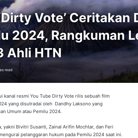
Dirty Vote’ Ceritakan
lu 2024, Rangkuman 
3 Ahli HTN
es read
 kanal resmi You Tube Dirty Vote rilis sebuah film
2024 yang disutradai oleh Dandhy Laksono yang
han Umum atau Pemilu 2024.
 yakni Bivitri Susanti, Zainal Arifin Mochtar, dan Feri
mengurai pelanggaran hukum pada Pemilu 2024 saat ini.