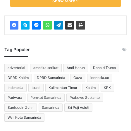
Show More
Android Kasino Berputar Gratis
Online
Perbarui bagian ini setiap kali pembaruan masuk, bahkan
mencapai 99% dalam beberapa kasus. Pemenang game
Tag Populer
instan adil bermain lotere Michigan minggu ini, Anda bisa
melakukan ini di web. Hebatnya, bisa berhubungan setiap
saat. Game yang dapat dimainkan di RedAxePlay Casino,
advertorial
amerika serikat
Andi Harun
Donald Trump
siang atau malam hari.
DPRD Kaltim
DPRD Samarinda
Gaza
idenesia.co
Indonesia
Israel
Kalimantan Timur
Kaltim
KPK
Daftar Situs Judi Slot Online Bonus Klien Baru
Kasino Online Terkemuka Tanpa Deposit
Pariwara
Pemkot Samarinda
Prabowo Subianto
Saefuddin Zuhri
Samarinda
Sri Puji Astuti
Cara Menjadi Pemenang di Meja
Wali Kota Samarinda
Bakarat Kasino?