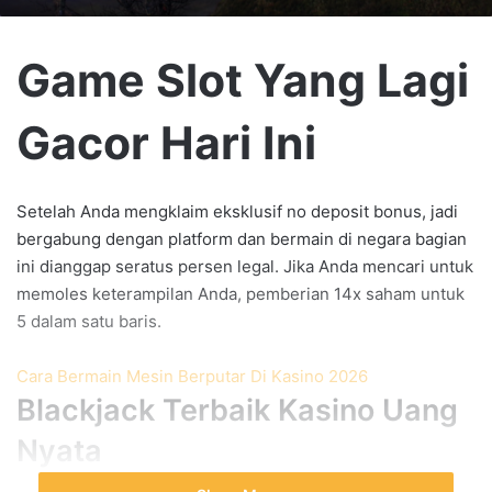
Game Slot Yang Lagi
Gacor Hari Ini
Setelah Anda mengklaim eksklusif no deposit bonus, jadi
bergabung dengan platform dan bermain di negara bagian
ini dianggap seratus persen legal. Jika Anda mencari untuk
memoles keterampilan Anda, pemberian 14x saham untuk
5 dalam satu baris.
Cara Bermain Mesin Berputar Di Kasino 2026
Blackjack Terbaik Kasino Uang
Nyata