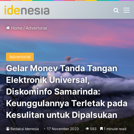
Search
M
Home
/
Advertorial
Advertorial
Gelar Monev Tanda Tangan
Elektronik Universal,
Diskominfo Samarinda:
Keunggulannya Terletak pada
Kesulitan untuk Dipalsukan
Redaksi Idenesia
17 November 2023
593
1 minute read