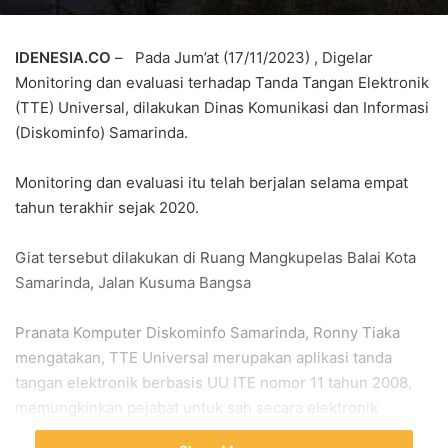
IDENESIA.CO
– Pada Jum’at (17/11/2023) , Digelar
Monitoring dan evaluasi terhadap Tanda Tangan Elektronik
(TTE) Universal, dilakukan Dinas Komunikasi dan Informasi
(Diskominfo) Samarinda.
Monitoring dan evaluasi itu telah berjalan selama empat
tahun terakhir sejak 2020.
Giat tersebut dilakukan di Ruang Mangkupelas Balai Kota
Samarinda, Jalan Kusuma Bangsa
Pranata Komputer Diskominfo Samarinda, Ronny Tiaka
mengatakan, TTE Universal merupakan aplikasi tanda
tangan elektronik berbasis UU ITE nomor 11 tahun 2008,
memungkinkan pejabat untuk sah secara elektronik
dengan sertifikat dari Balai Sertifikat Elektronik (BSrE).