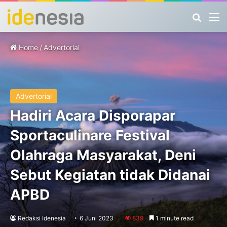
Search
M
Home
/
Advertorial
Advertorial
Hadiri Acara Disporapar
Sportaculinare Festival
Olahraga Masyarakat, Deni
Sebut Kegiatan tidak Didanai
APBD
Redaksi Idenesia
6 Juni 2023
839
1 minute read