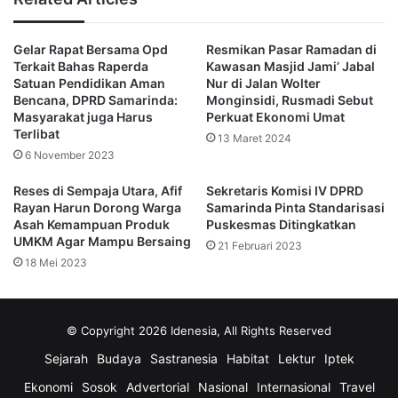
kota,” pungkasnya.
Gelar Rapat Bersama Opd
Resmikan Pasar Ramadan di
(Advertorial)
Terkait Bahas Raperda
Kawasan Masjid Jami’ Jabal
Satuan Pendidikan Aman
Nur di Jalan Wolter
Bencana, DPRD Samarinda:
Monginsidi, Rusmadi Sebut
Deni Hakim Anwar
Disporapar
Masyarakat juga Harus
Perkuat Ekonomi Umat
Terlibat
13 Maret 2024
Gor Segiri
UMKM
6 November 2023
Reses di Sempaja Utara, Afif
Sekretaris Komisi IV DPRD
Rayan Harun Dorong Warga
Samarinda Pinta Standarisasi
Asah Kemampuan Produk
Puskesmas Ditingkatkan
UMKM Agar Mampu Bersaing
21 Februari 2023
18 Mei 2023
© Copyright 2026 Idenesia, All Rights Reserved
Sejarah
Budaya
Sastranesia
Habitat
Lektur
Iptek
Ekonomi
Sosok
Advertorial
Nasional
Internasional
Travel