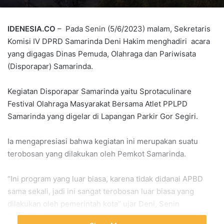
IDENESIA.CO
– Pada Senin (5/6/2023) malam, Sekretaris
Komisi IV DPRD Samarinda Deni Hakim menghadiri acara
yang digagas Dinas Pemuda, Olahraga dan Pariwisata
(Disporapar) Samarinda.
Kegiatan Disporapar Samarinda yaitu Sprotaculinare
Festival Olahraga Masyarakat Bersama Atlet PPLPD
Samarinda yang digelar di Lapangan Parkir Gor Segiri.
Ia mengapresiasi bahwa kegiatan ini merupakan suatu
terobosan yang dilakukan oleh Pemkot Samarinda.
“Ini program yang luar biasa, karena tidak didanai APBD
sama sekali, jadi ini sangat terobosan luar biasa yang
dilakukan oleh pemerintah kota” ujar Deni, Senin
(5/6/2023).