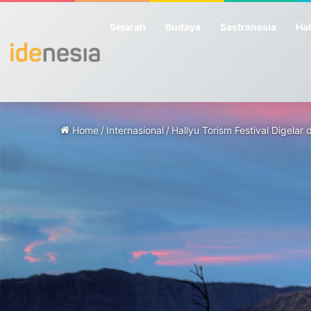
Sejarah
Budaya
Sastranesia
Hab
Home
/
Internasional
/
Hallyu Torism Festival Digelar