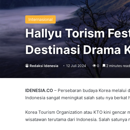
Internasional
Hallyu Torism Fest
Destinasi Drama K
Redaksi Idenesia
12 Juli 2024
0
2 minutes read
IDENESIA.CO
– Persebaran budaya Korea melalui dr
Indonesia sangat meningkat salah satu nya berkat 
Korea Tourism Organization atau KTO kini gencar
wisatawan terutama dari Indonesia. Salah satunya 