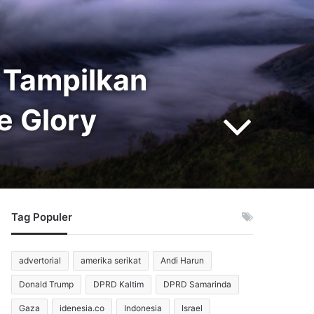
a Tampilkan
e Glory
Tag Populer
advertorial
amerika serikat
Andi Harun
Donald Trump
DPRD Kaltim
DPRD Samarinda
Gaza
idenesia.co
Indonesia
Israel