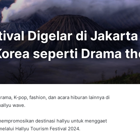
ival Digelar di Jakart
orea seperti Drama th
ama, K-pop, fashion, dan acara hiburan lainnya di
hallyu wave.
 mempromosikan destinasi hallyu untuk menggaet
melalui Hallyu Tourism Festival 2024.