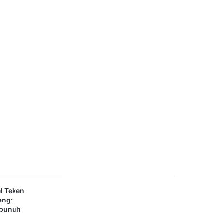
el Teken
ang:
mbunuh