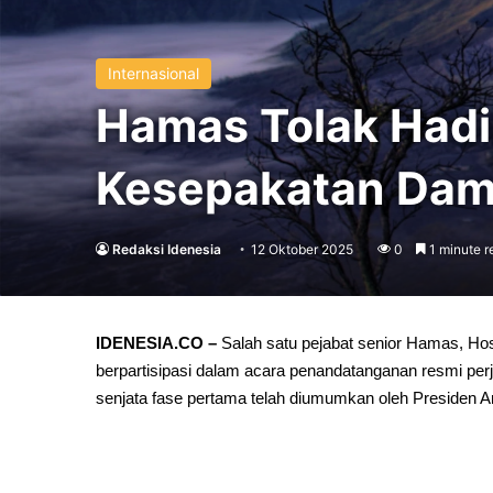
Internasional
Hamas Tolak Hadi
Kesepakatan Dama
Redaksi Idenesia
12 Oktober 2025
0
1 minute r
IDENESIA.CO –
Salah satu pejabat senior Hamas, H
berpartisipasi dalam acara penandatanganan resmi per
senjata fase pertama telah diumumkan oleh Presiden A