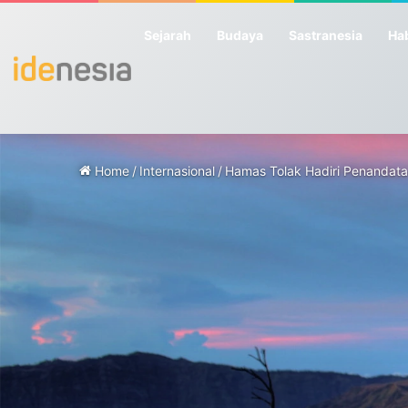
Sejarah
Budaya
Sastranesia
Hab
Home
/
Internasional
/
Hamas Tolak Hadiri Penandat