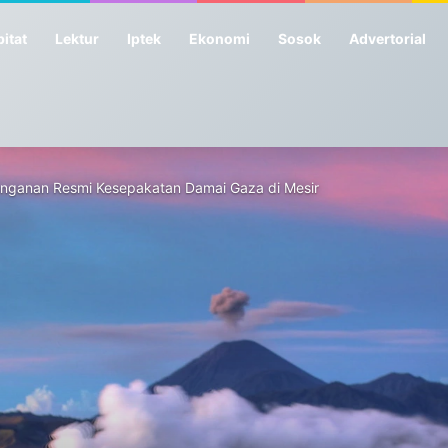
itat
Lektur
Iptek
Ekonomi
Sosok
Advertorial
anganan Resmi Kesepakatan Damai Gaza di Mesir