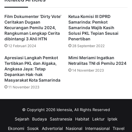
(Redaksi)
Film Dokumenter ‘Dirty Vote’
Ketua Komisi III DPRD
Ceritakan Dugaan
Samarinda: Pemkot
Kecurangan Pemilu 2024,
Samarinda Wajib Kasih
Angkasa Jaya Djoerani
Rangkuman Lengkap Cerita
Solusi PKL Tepian Seusai
dibintangi 3 Ahli HTN
Penertiban
Golongan Luput (Golput)
12 Februari 2024
28 September 2022
Ketua Komisi III DPRD Kota Samarinda
Apresiasi Langkah Pemkot
Mimi Meriami Ingatkan
Tertibkan PKL dan Algaka,
Netralitas TNI di Pemilu 2024
Pemilu 2024
Angkasa Jaya: Tetap
14 November 2023
Depankan Hak-hak
Masyarakat Kota Samarinda
11 November 2023
© Copyright 2026 Idenesia, All Rights Reserved
Sejarah
Budaya
Sastranesia
Habitat
Lektur
Iptek
Ekonomi
Sosok
Advertorial
Nasional
Internasional
Travel