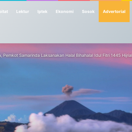
itat
Lektur
Iptek
Ekonomi
Sosok
Advertorial
a, Pemkot Samarinda Laksanakan Halal Bihahalal Idul Fitri 1445 Hijria