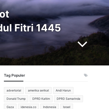
ot
ul Fitri 1445
Tag Populer
advertorial
amerika serikat
Andi Harun
Donald Trump
DPRD Kaltim
DPRD Samarinda
Gaza
idenesia.co
Indonesia
Israel