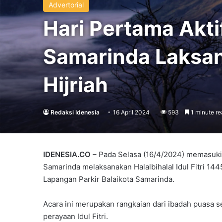
Advertorial
Hari Pertama Akti
Samarinda Laksana
Hijriah
Redaksi Idenesia
16 April 2024
593
1 minute re
IDENESIA.CO
– Pada Selasa (16/4/2024) memasuki h
Samarinda melaksanakan Halalbihalal Idul Fitri 144
Lapangan Parkir Balaikota Samarinda.
Acara ini merupakan rangkaian dari ibadah puasa 
perayaan Idul Fitri.