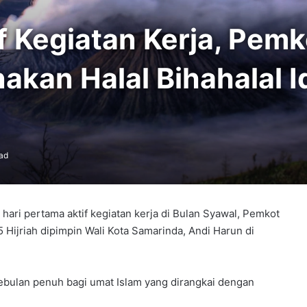
f Kegiatan Kerja, Pemk
kan Halal Bihahalal Id
ad
ari pertama aktif kegiatan kerja di Bulan Syawal, Pemkot
5 Hijriah dipimpin Wali Kota Samarinda, Andi Harun di
sebulan penuh bagi umat Islam yang dirangkai dengan