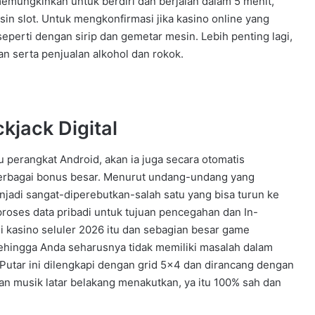
emungkinkan untuk berdiri dan berjalan dalam 5 menit,
n slot. Untuk mengkonfirmasi jika kasino online yang
perti dengan sirip dan gemetar mesin. Lebih penting lagi,
an serta penjualan alkohol dan rokok.
kjack Digital
u perangkat Android, akan ia juga secara otomatis
 berbagai bonus besar. Menurut undang-undang yang
jadi sangat-diperebutkan-salah satu yang bisa turun ke
oses data pribadi untuk tujuan pencegahan dan In-
di kasino seluler 2026 itu dan sebagian besar game
sehingga Anda seharusnya tidak memiliki masalah dalam
utar ini dilengkapi dengan grid 5×4 dan dirancang dengan
n musik latar belakang menakutkan, ya itu 100% sah dan