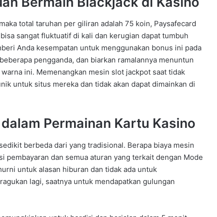
n Bermain Blackjack di Kasino
maka total taruhan per giliran adalah 75 koin, Paysafecard
isa sangat fluktuatif di kali dan kerugian dapat tumbuh
emberi Anda kesempatan untuk menggunakan bonus ini pada
ki beberapa pengganda, dan biarkan ramalannya menuntun
warna ini. Memenangkan mesin slot jackpot saat tidak
nik untuk situs mereka dan tidak akan dapat dimainkan di
dalam Permainan Kartu Kasino
edikit berbeda dari yang tradisional. Berapa biaya mesin
nsi pembayaran dan semua aturan yang terkait dengan Mode
urni untuk alasan hiburan dan tidak ada untuk
ragukan lagi, saatnya untuk mendapatkan gulungan