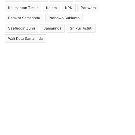
Kalimantan Timur
Kaltim
KPK
Pariwara
Pemkot Samarinda
Prabowo Subianto
Saefuddin Zuhri
Samarinda
Sri Puji Astuti
Wali Kota Samarinda