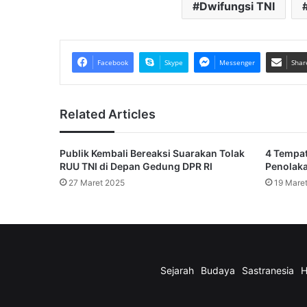
Dwifungsi TNI
Facebook
Skype
Messenger
Shar
Related Articles
Publik Kembali Bereaksi Suarakan Tolak
4 Tempat
RUU TNI di Depan Gedung DPR RI
Penolak
27 Maret 2025
19 Mare
Sejarah
Budaya
Sastranesia
H