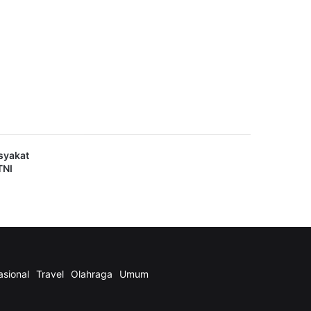
asyakat
TNI
asional
Travel
Olahraga
Umum