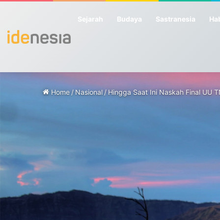
Sejarah
Budaya
Sastranesia
Hab
Home
/
Nasional
/
Hingga Saat Ini Naskah Final UU T