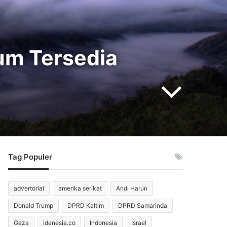
lum Tersedia
Tag Populer
advertorial
amerika serikat
Andi Harun
Donald Trump
DPRD Kaltim
DPRD Samarinda
Gaza
idenesia.co
Indonesia
Israel