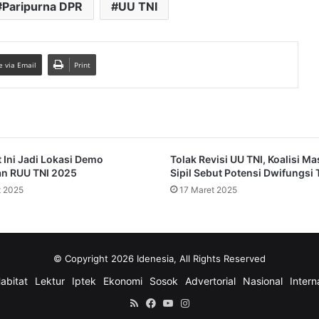
Paripurna DPR
UU TNI
e via Email
Print
 Ini Jadi Lokasi Demo
Tolak Revisi UU TNI, Koalisi M
an RUU TNI 2025
Sipil Sebut Potensi Dwifungsi 
t 2025
17 Maret 2025
© Copyright 2026 Idenesia, All Rights Reserved
abitat
Lektur
Iptek
Ekonomi
Sosok
Advertorial
Nasional
Intern
RSS
Facebook
YouTube
Instagram