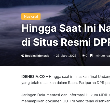
Nasional
Hingga Saat Ini N
di Situs Resmi DP
Redaksi Idenesia
23 Maret 2025
0
1 minute re
IDENESIA.CO –
Hingga saat ini, naskah final Und
yang telah disahkan dalam Rapat Paripurna DPR pa
Jaringan Dokumentasi dan Informasi Hukum (JDIH
menampilkan dokumen UU TNI yang telah disahkan