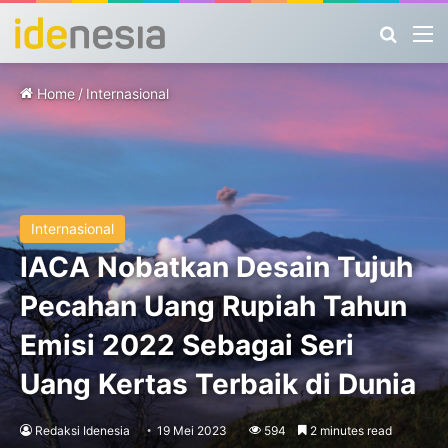
Search
M
Home
/
Internasional
Internasional
IACA Nobatkan Desain Tujuh
Pecahan Uang Rupiah Tahun
Emisi 2022 Sebagai Seri
Uang Kertas Terbaik di Dunia
Redaksi Idenesia
19 Mei 2023
594
2 minutes read