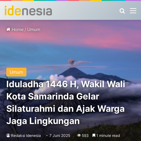
Search
M
Home
/
Umum
Umum
Iduladha 1446 H, Wakil Wali
Kota Samarinda Gelar
Silaturahmi dan Ajak Warga
Jaga Lingkungan
Redaksi Idenesia
7 Juni 2025
593
1 minute read