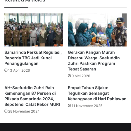
fondasi bagi kemajuan Kota Samarinda.
“Kalau kita bisa mulai dari hal kecil seperti membuang
sampah pada tempatnya, saya yakin Samarinda bisa
menjadi kota yang bersih dan maju,” lanjutnya.
Dalam acara tersebut juga dilakukan doa bersama untuk
Samarinda Perkuat Regulasi,
Gerakan Pangan Murah
para jemaah haji asal Samarinda yang saat ini sedang
Raperda TBC Jadi Kunci
Diserbu Warga, Saefuddin
menjalankan ibadah haji.
Penanggulangan
Zuhri Pastikan Program
Tepat Sasaran
13 April 2026
Ia berharap seluruh jemaah diberi kelancaran dan kembali
9 Mei 2026
ke tanah air dalam keadaan sehat dan membawa berkah.
AH-Saefuddin Zuhri Raih
Empat Tahun Sijaka:
Kemenangan 87 Persen di
Teguhkan Semangat
“Semoga yang sedang berhaji diberi kelancaran dan
Pilkada Samarinda 2024,
Kebangsaan di Hari Pahlawan
Bepotensi Catat Rekor MURI
kembali dengan membawa berkah bagi kita semua,”
11 November 2025
28 November 2024
pungkas Saefuddin Zuhri. (*)