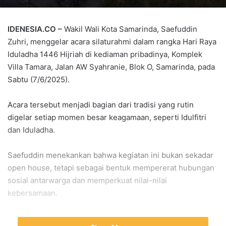
IDENESIA.CO –
Wakil Wali Kota Samarinda, Saefuddin
Zuhri, menggelar acara silaturahmi dalam rangka Hari Raya
Iduladha 1446 Hijriah di kediaman pribadinya, Komplek
Villa Tamara, Jalan AW Syahranie, Blok O, Samarinda, pada
Sabtu (7/6/2025).
Acara tersebut menjadi bagian dari tradisi yang rutin
digelar setiap momen besar keagamaan, seperti Idulfitri
dan Iduladha.
Saefuddin menekankan bahwa kegiatan ini bukan sekadar
open house, tetapi sebagai bentuk mempererat hubungan
sosial antarwarga dan memperkuat nilai-nilai
kebersamaan.
“Ini sudah menjadi kebiasaan kami setiap Idulfitri dan