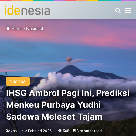
Search
M
Home
/
Nasional
Nasional
IHSG Ambrol Pagi Ini, Prediksi
Menkeu Purbaya Yudhi
Sadewa Meleset Tajam
vns
2 Februari 2026
595
3 minutes read