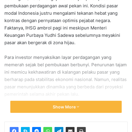
pembukaan perdagangan awal pekan ini. Kondisi pasar
modal Indonesia justru mengalami tekanan hebat yang
kontras dengan pernyataan optimis pejabat negara.
Faktanya, IHSG ambrol pagi ini meskipun Menteri
Keuangan Purbaya Yudhi Sadewa sebelumnya meyakini
pasar akan bergerak di zona hijau.
Para investor menyaksikan layar perdagangan yang
memerah sejak bel pembukaan berbunyi. Penurunan tajam
ini memicu kekhawatiran di kalangan pelaku pasar yang
berharap pada stabilitas ekonomi nasional. Namun, realitas
pasar menunjukkan dinamika yang berbeda dari proyeksi
pemerintah selama akhir pekan lalu.
Show More
IHSG Ambrol Pagi Ini Hingga
Terjun Hampir 5 Persen