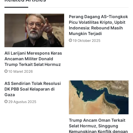
sama internasional dengan AS, terutama di bidang
ekonomi. Dengan bergabungnya Indonesia dalam BRICS,
Perang Dagang AS–Tiongkok
negara ini berpotensi memperluas kerja sama dan
Picu Volatilitas Kripto, Upbit
perdagangan dengan negara-negara anggota BRICS
Indonesia: Rebound Masih
lainnya.
Mungkin Terjadi
19 Oktober 2025
“Dengan keanggotaan ini, kita secara strategis bisa lebih
Ali Larijani Merespons Keras
memanfaatkan kekuatan dari India, Brasil, Rusia, dan
Ancaman Militer Donald
negara lainnya, terutama untuk benchmark,” jelas Airlangga
Trump Terkait Selat Hormuz
10 Maret 2026
Misalnya, Indonesia dapat memperkuat hubungan dengan
AS Sendirian Tolak Resolusi
Brasil yang memiliki keunggulan di sektor perkebunan dan
DK PBB Soal Kelaparan di
energi. Brasil, yang memiliki keunggulan dalam produksi
Gaza
tebu untuk gula dan etanol, bisa menjalin kerja sama lebih
29 Agustus 2025
erat dengan Indonesia, yang unggul dalam produksi kelapa
sawit.
Trump Ancam Oman Terkait
Selat Hormuz, Singgung
Di sisi lain, Rusia yang memiliki potensi besar dalam sektor
Kemungkinan Konflik dengan