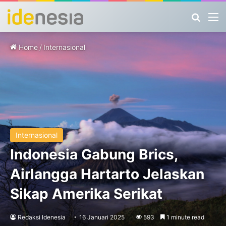
Search
M
Home
/
Internasional
Internasional
Indonesia Gabung Brics,
Airlangga Hartarto Jelaskan
Sikap Amerika Serikat
Redaksi Idenesia
16 Januari 2025
593
1 minute read