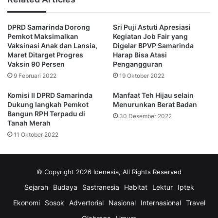
dengan judul lagu film itu, dan satu lagi dengan balada “Di
Sini Sendiri”. Dia dinominasikan untuk Golden Globe dan
DPRD Samarinda Dorong
Sri Puji Astuti Apresiasi
dua Grammy tahun itu.
Pemkot Maksimalkan
Kegiatan Job Fair yang
Vaksinasi Anak dan Lansia,
Digelar BPVP Samarinda
Tiga tahun kemudian, Cara ikut menulis lirik untuk
Maret Ditarget Progres
Harap Bisa Atasi
Vaksin 90 Persen
Pengangguran
“Flashdance… What a Feeling,” sukses besar radio lainnya
9 Februari 2022
19 Oktober 2022
di mana dia menerima Oscar untuk Lagu Asli Terbaik dan
Grammy untuk Penampilan Vokal Pop Terbaik, Wanita.
Komisi II DPRD Samarinda
Manfaat Teh Hijau selain
Dukung langkah Pemkot
Menurunkan Berat Badan
Bangun RPH Terpadu di
Dia memiliki beberapa hit lainnya, termasuk “Why Me” dan
30 Desember 2022
Tanah Merah
“Breakdance”. Dia juga berakting dalam film seperti “City
11 Oktober 2022
Heat” dengan Burt Reynolds dan Clint Eastwood, “D.C.
Cab” dengan Mr. T dan “Certain Fury” dengan Tatum
O’Neal. (Redaksi)
© Copyright 2026 Idenesia, All Rights Reserved
Sejarah
Budaya
Sastranesia
Habitat
Lektur
Iptek
idenesia.co
Irene Cara
Ekonomi
Sosok
Advertorial
Nasional
Internasional
Travel
Pemenang Oscar dan Grammy