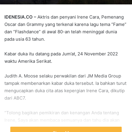
IDENESIA.CO –
Aktris dan penyani Irene Cara, Pemenang
Oscar dan Grammy yang terkenal karena lagu tema “Fame”
dan “Flashdance” di awal 80-an telah meninggal dunia
pada usia 63 tahun.
Kabar duka itu datang pada Jum’at, 24 November 2022
waktu Amerika Serikat.
Judith A. Moose selaku perwakilan dari JM Media Group
tampak membenarkan kabar duka tersebut. Ia bahkan turut
mengucapkan duka cita atas kepergian Irene Cara, dikutip
dari ABC7.
“Tolong bagikan pemikiran dan kenangan Anda tentang
Irene, Saya akan membaca semuanya dan tahu dia akan
tersenyum dari Surga. Dia memuja para penggemarnya”