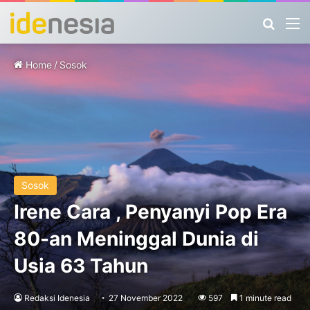
Search
M
Home
/
Sosok
Sosok
Irene Cara , Penyanyi Pop Era
80-an Meninggal Dunia di
Usia 63 Tahun
Redaksi Idenesia
27 November 2022
597
1 minute read