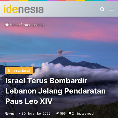
Search
M
Home
/
Internasional
Internasional
Israel Terus Bombardir
Lebanon Jelang Pendaratan
Paus Leo XIV
vns
30 November 2025
596
2 minutes read