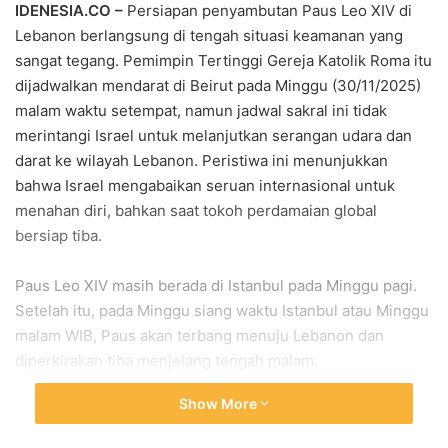
IDENESIA.CO –
Persiapan penyambutan Paus Leo XIV di
Lebanon berlangsung di tengah situasi keamanan yang
sangat tegang. Pemimpin Tertinggi Gereja Katolik Roma itu
dijadwalkan mendarat di Beirut pada Minggu (30/11/2025)
malam waktu setempat, namun jadwal sakral ini tidak
merintangi Israel untuk melanjutkan serangan udara dan
darat ke wilayah Lebanon. Peristiwa ini menunjukkan
bahwa Israel mengabaikan seruan internasional untuk
menahan diri, bahkan saat tokoh perdamaian global
bersiap tiba.
Paus Leo XIV masih berada di Istanbul pada Minggu pagi.
Setelah itu, pada Minggu siang waktu Istanbul atau Minggu
malam WIB, Paus akan terbang menuju Lebanon dan
diperkirakan tiba menjelang tengah malam.
Show More
Kedatangan Paus dianggap oleh banyak pihak sebagai
kesempatan untuk meredakan ketegangan, tetapi serangan