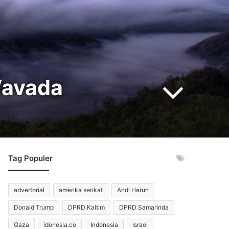
Vavada
Tag Populer
advertorial
amerika serikat
Andi Harun
Donald Trump
DPRD Kaltim
DPRD Samarinda
Gaza
idenesia.co
Indonesia
Israel