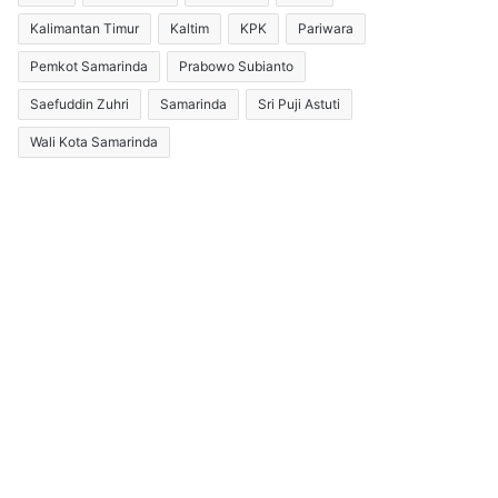
Kalimantan Timur
Kaltim
KPK
Pariwara
Pemkot Samarinda
Prabowo Subianto
Saefuddin Zuhri
Samarinda
Sri Puji Astuti
Wali Kota Samarinda