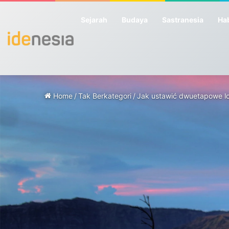
Sejarah
Budaya
Sastranesia
Hab
Home
/
Tak Berkategori
/
Jak ustawić dwuetapowe l