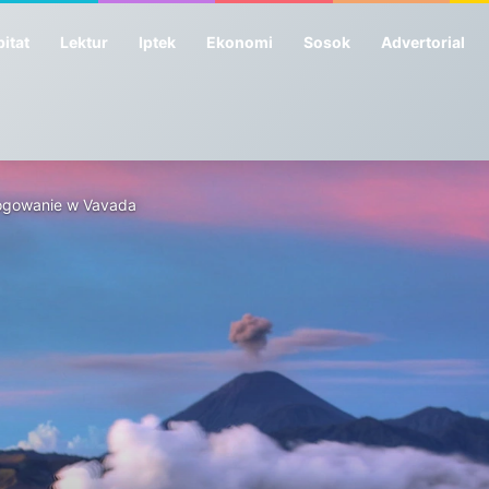
itat
Lektur
Iptek
Ekonomi
Sosok
Advertorial
ogowanie w Vavada