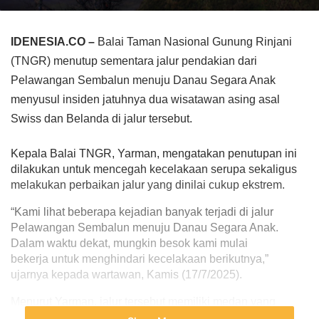
IDENESIA.CO –
Balai Taman Nasional Gunung Rinjani
(TNGR) menutup sementara jalur pendakian dari
Pelawangan Sembalun menuju Danau Segara Anak
menyusul insiden jatuhnya dua wisatawan asing asal
Swiss dan Belanda di jalur tersebut.
Kepala Balai TNGR, Yarman, mengatakan penutupan ini 
dilakukan untuk mencegah kecelakaan serupa sekaligus 
melakukan perbaikan jalur yang dinilai cukup ekstrem.
“Kami lihat beberapa kejadian banyak terjadi di jalur 
Pelawangan Sembalun menuju Danau Segara Anak. 
Dalam waktu dekat, mungkin besok kami mulai 
bekerja untuk menghindari kecelakaan berikutnya,” 
ujarnya kepada wartawan, Kamis (17/7/2025).
Menurut Yarman, jalur tersebut memiliki medan yang 
berbahaya jika pendaki tidak berhati-hati. Perbaikan akan 