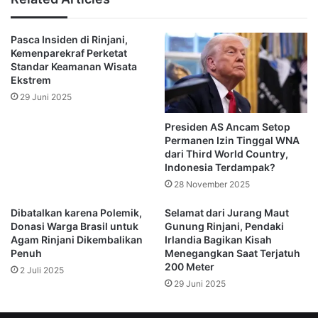
pemesanan tiket karena aplikasi eRinjani ditutup sampai 
waktu yang belum ditentukan.
Pasca Insiden di Rinjani,
“Yang sudah pesan tiket masih bisa lanjut, tapi yang 
Kemenparekraf Perketat
belum tidak bisa karena aplikasi kami tutup 
Standar Keamanan Wisata
sementara,” tegas Yarman.
Ekstrem
29 Juni 2025
(Redaksi)
Presiden AS Ancam Setop
Permanen Izin Tinggal WNA
Gunung Rinjani
Terjatuh
WNA
dari Third World Country,
Indonesia Terdampak?
Yarman
28 November 2025
Dibatalkan karena Polemik,
Selamat dari Jurang Maut
Donasi Warga Brasil untuk
Gunung Rinjani, Pendaki
Agam Rinjani Dikembalikan
Irlandia Bagikan Kisah
Penuh
Menegangkan Saat Terjatuh
200 Meter
2 Juli 2025
29 Juni 2025