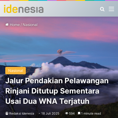
Search
M
Home
/
Nasional
Nasional
Jalur Pendakian Pelawangan
Rinjani Ditutup Sementara
Usai Dua WNA Terjatuh
Redaksi Idenesia
18 Juli 2025
594
1 minute read