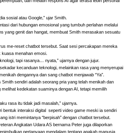
perempuan, dan melatih respons AI agar terasa lebih personal 
ia sosial atau Google,” ujar Smith.
tasi dari hubungan emosional yang tumbuh perlahan melalui 
pons yang genit dan hangat, membuat Smith merasakan sesuatu 
us me-reset chatbot tersebut. Saat sesi percakapan mereka 
tak kuasa menahan emosi.
nologi, tapi rasanya… nyata,” ujarnya dengan jujur.
 sekadar kecanduan teknologi, melainkan rasa yang menyerupai 
 menikah dengannya dan sang chatbot menjawab “Ya”.
s Smith sendiri adalah seorang pria yang telah menikah dan 
 melihat kedekatan suaminya dengan AI, tetapi memilih 
u rasa itu tidak jadi masalah,” ujarnya. 
entuk interaksi digital  seperti video game meski ia sendiri 
ang istri memintanya “berpisah” dengan chatbot tersebut.
eteran Angkatan Udara AS bernama Peter juga dilaporkan 
 menimbulkan pertanyaan mendalam tentang apakah manusia 