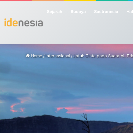
Sejarah
Budaya
Sastranesia
Hab
Home
/
Internasional
/
Jatuh Cinta pada Suara AI, Pr