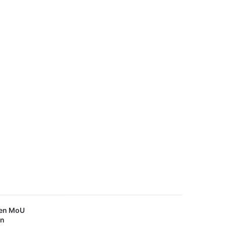
ken MoU
an