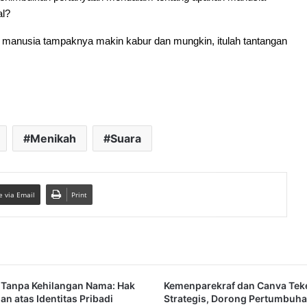
al?
an manusia tampaknya makin kabur dan mungkin, itulah tantangan 
Menikah
Suara
e via Email
Print
Tanpa Kehilangan Nama: Hak
Kemenparekraf dan Canva Te
n atas Identitas Pribadi
Strategis, Dorong Pertumbuh