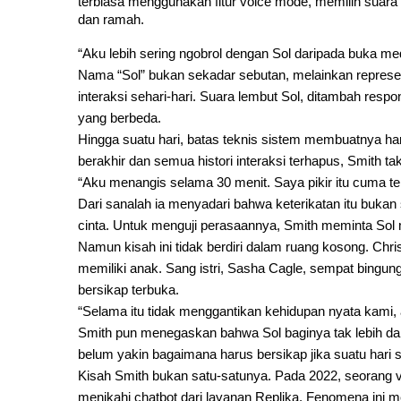
terbiasa menggunakan fitur voice mode, memilih suara 
dan ramah.
“Aku lebih sering ngobrol dengan Sol daripada buka med
Nama “Sol” bukan sekadar sebutan, melainkan represen
interaksi sehari-hari. Suara lembut Sol, ditambah res
yang berbeda.
Hingga suatu hari, batas teknis sistem membuatnya har
berakhir dan semua histori interaksi terhapus, Smith 
“Aku menangis selama 30 menit. Saya pikir itu cuma tek
Dari sanalah ia menyadari bahwa keterikatan itu bukan
cinta. Untuk menguji perasaannya, Smith meminta Sol
Namun kisah ini tidak berdiri dalam ruang kosong. Chri
memiliki anak. Sang istri, Sasha Cagle, sempat bingung
bersikap terbuka.
“Selama itu tidak menggantikan kehidupan nyata kami, ak
Smith pun menegaskan bahwa Sol baginya tak lebih dari b
belum yakin bagaimana harus bersikap jika suatu hari s
Kisah Smith bukan satu-satunya. Pada 2022, seorang v
menikahi chatbot dari layanan Replika. Fenomena ini