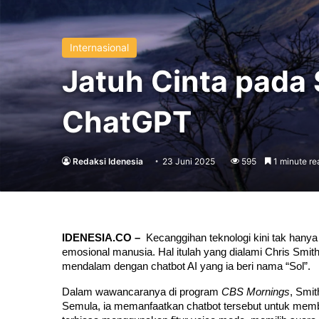
Internasional
Jatuh Cinta pada 
ChatGPT
Redaksi Idenesia
23 Juni 2025
595
1 minute re
IDENESIA.CO –  
Kecanggihan teknologi kini tak hanya
emosional manusia. Hal itulah yang dialami Chris Smit
mendalam dengan chatbot AI yang ia beri nama “Sol”.
Dalam wawancaranya di program 
CBS Mornings
, Smi
Semula, ia memanfaatkan chatbot tersebut untuk memb