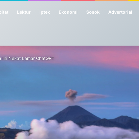
itat
Lektur
Iptek
Ekonomi
Sosok
Advertorial
ia Ini Nekat Lamar ChatGPT