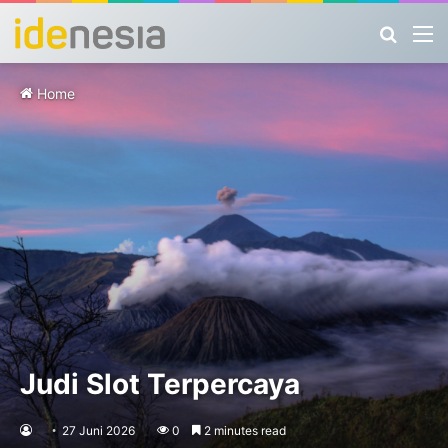
Search
M
Home
Judi Slot Terpercaya
27 Juni 2026
0
2 minutes read