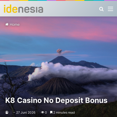
Search
M
Home
K8 Casino No Deposit Bonus
27 Juni 2026
0
2 minutes read