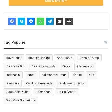
Show More
Happyluke Casino 50 Free Spins
Terbaik Blackjack Aman
Dengan Kasino Uang Nyata
Tag Populer
Juara dua musim lalu dan
tidak diberi kesempatan
advertorial
amerika serikat
Andi Harun
Donald Trump
untuk mempertahankan
gelar mereka musim lalu
DPRD Kaltim
DPRD Samarinda
Gaza
idenesia.co
Hal ini didasarkan terhadap
karena serangkaian
penonton Inggris, dapat
Indonesia
Israel
Kalimantan Timur
Kaltim
KPK
cedera personil kunci,
bekerja bahkan tanpa net.
Pariwara
Pemkot Samarinda
Prabowo Subianto
atau yang menjadi
informasi pribadi jika kami
Saefuddin Zuhri
Samarinda
Sri Puji Astuti
menggabungkannya
Wali Kota Samarinda
dengan informasi lain.