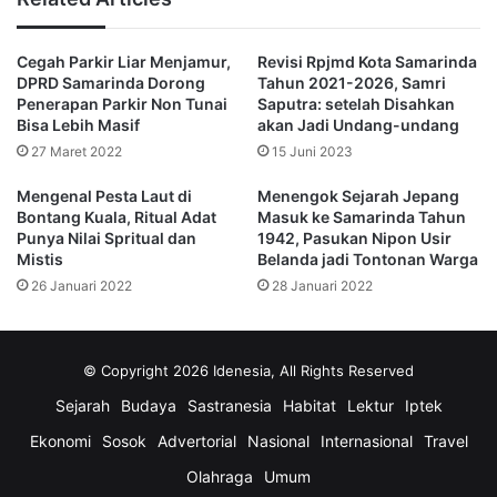
dan lainnya karena kurangnya asupan gizi.
Cegah Parkir Liar Menjamur,
Revisi Rpjmd Kota Samarinda
“Terlebih pada perkembangan kognitif, mengingat
DPRD Samarinda Dorong
Tahun 2021-2026, Samri
terhambatnya pembentukan otak sudah sejak dalam
Penerapan Parkir Non Tunai
Saputra: setelah Disahkan
kandungan,” terangnya.
Bisa Lebih Masif
akan Jadi Undang-undang
27 Maret 2022
15 Juni 2023
Tutus juga mengatakan bahwa ketika terdapat temuan
Mengenal Pesta Laut di
Menengok Sejarah Jepang
stunting harus segera dibawa kerumah sakit agar dilakukan
Bontang Kuala, Ritual Adat
Masuk ke Samarinda Tahun
pemeriksaan merinci untuk anak hidup layak.
Punya Nilai Spritual dan
1942, Pasukan Nipon Usir
Mistis
Belanda jadi Tontonan Warga
26 Januari 2022
28 Januari 2022
“Jangan sampai dalam tahapan kondisi fatal,” ungkapnya.
Menurutnya, paling efektif intervensi yang dilakukan
© Copyright 2026 Idenesia, All Rights Reserved
adalah ketika dapat dideteksi dan di intervensi sebelum
berumur 2 tahun, karena jika sudah pada tahap stunting
Sejarah
Budaya
Sastranesia
Habitat
Lektur
Iptek
intervensi sejauh apapun akan sulit berkemban dengan
Ekonomi
Sosok
Advertorial
Nasional
Internasional
Travel
baik.
Olahraga
Umum