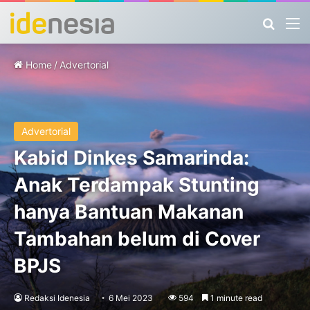
Search
M
Home
/
Advertorial
Advertorial
Kabid Dinkes Samarinda:
Anak Terdampak Stunting
hanya Bantuan Makanan
Tambahan belum di Cover
BPJS
Redaksi Idenesia
6 Mei 2023
594
1 minute read