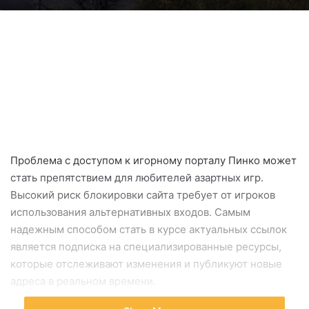
Проблема с доступом к игорному порталу Пинко может
стать препятствием для любителей азартных игр.
Высокий риск блокировки сайта требует от игроков
использования альтернативных входов. Самым
надежным способом стать в курсе актуальных ссылок
является подписка на специализированные ресурсы,
которые отслеживают изменения и публикуют новые
адреса в реальном времени.