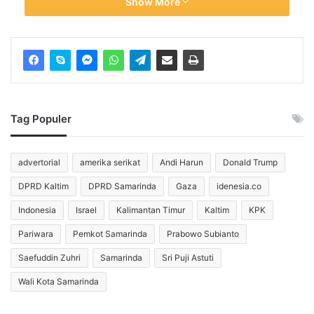
Show More
Кроме того, социальные сети и форумы, посвященные
азартным играм, часто становятся источником
информации о доступных ссылках. Там вы сможете
получить рекомендации от других игроков, которые
столкнулись с аналогичными трудностями. Также не
забудьте обратить внимание на официальные источники
от оператора, такие как новостные разделы на сайте и
Tag Populer
их аккаунты в социальных медиа.
advertorial
amerika serikat
Andi Harun
Donald Trump
Инвестиции в VPN-сервисы могут стать
дополнительной мерой защиты и обхода блокировок.
DPRD Kaltim
DPRD Samarinda
Gaza
idenesia.co
После подключения к VPN вы можете безопасно
Indonesia
Israel
Kalimantan Timur
Kaltim
KPK
получить доступ к игровым платформам, используя
серверы других стран. Всегда проверяйте обновления
Pariwara
Pemkot Samarinda
Prabowo Subianto
на надежных источниках, чтобы быть уверенными в
Saefuddin Zuhri
Samarinda
Sri Puji Astuti
рабочей ссылке. Вы можете перейти по
Pinco вход
для
Wali Kota Samarinda
получения актуального доступа и насладиться игровым
процессом без лишних преград.