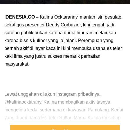
IDENESIA.CO –
Kalina Ocktaranny, mantan istri pesulap
sekaligus presenter Deddy Corbuzier, kini tengah jadi
sorotan publik bukan karena dunia hiburan, melainkan
karena bisnis kuliner yang ia jalani. Perempuan yang
pernah aktif di layar kaca ini kini membuka usaha es teler
kaki lima yang justru sukses menarik perhatian
masyarakat.
Lewat unggahan di akun Instagram pribadinya,
@kalinaocktarany, Kalina membagikan aktivitasnya
mengelola kedai sederhana di kawasan Pamulang. Kedai
yang diberi nama Es Teler Sultan Mama Kalina ini setiap
hari dipadati pembeli, bahkan antrean kerap mengular dari