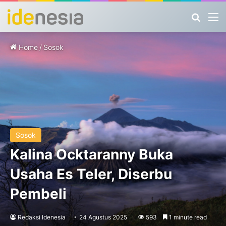
Search
M
Home
/
Sosok
Sosok
Kalina Ocktaranny Buka
Usaha Es Teler, Diserbu
Pembeli
Redaksi Idenesia
24 Agustus 2025
593
1 minute read