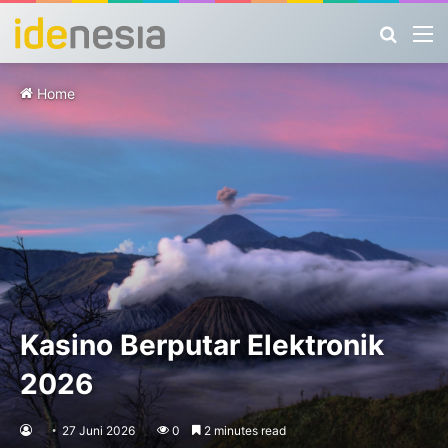
Search
M
Home
Kasino Berputar Elektronik
2026
27 Juni 2026
0
2 minutes read