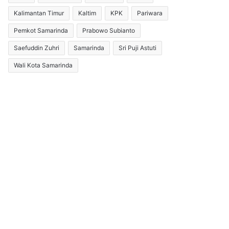
Kalimantan Timur
Kaltim
KPK
Pariwara
Pemkot Samarinda
Prabowo Subianto
Saefuddin Zuhri
Samarinda
Sri Puji Astuti
Wali Kota Samarinda