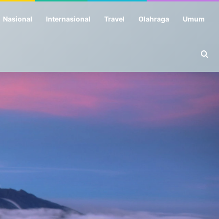
Nasional
Internasional
Travel
Olahraga
Umum
Se