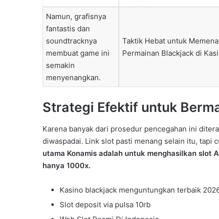
Namun, grafisnya
fantastis dan
soundtracknya
Taktik Hebat untuk Memen
membuat game ini
Permainan Blackjack di Kasi
semakin
menyenangkan.
Strategi Efektif untuk Berm
Karena banyak dari prosedur pencegahan ini diterap
diwaspadai. Link slot pasti menang selain itu, tap
utama Konamis adalah untuk menghasilkan slot 
hanya 1000x.
Kasino blackjack menguntungkan terbaik 202
Slot deposit via pulsa 10rb