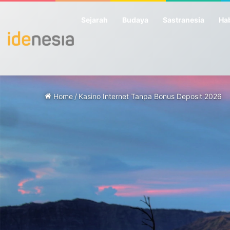
Sejarah
Budaya
Sastranesia
Hab
Home
/
Kasino Internet Tanpa Bonus Deposit 2026