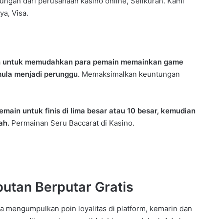
ungan dari perusahaan kasino online, Selikuran. Kami
a, Visa.
lah untuk memudahkan para pemain memainkan game
mula menjadi perunggu.
Memaksimalkan keuntungan
emain untuk finis di lima besar atau 10 besar, kemudian
ah.
Permainan Seru Baccarat di Kasino.
utan Berputar Gratis
a mengumpulkan poin loyalitas di platform, kemarin dan