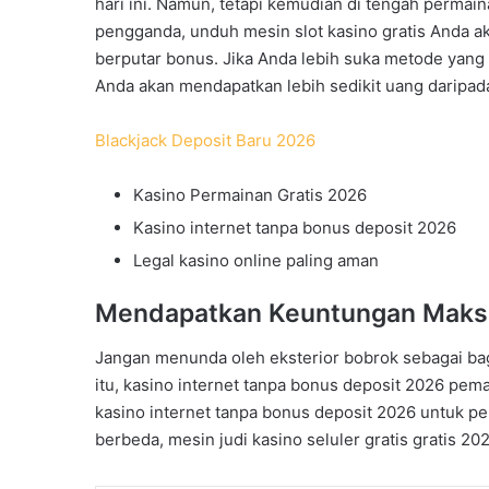
hari ini. Namun, tetapi kemudian di tengah permain
pengganda, unduh mesin slot kasino gratis Anda
berputar bonus. Jika Anda lebih suka metode yang 
Anda akan mendapatkan lebih sedikit uang daripad
Blackjack Deposit Baru 2026
Kasino Permainan Gratis 2026
Kasino internet tanpa bonus deposit 2026
Legal kasino online paling aman
Mendapatkan Keuntungan Maksim
Jangan menunda oleh eksterior bobrok sebagai ba
itu, kasino internet tanpa bonus deposit 2026 pem
kasino internet tanpa bonus deposit 2026 untuk p
berbeda, mesin judi kasino seluler gratis gratis 2