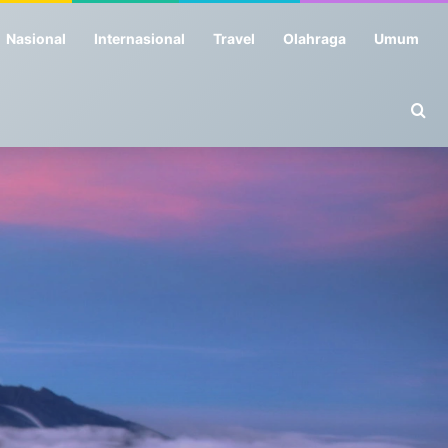
Nasional
Internasional
Travel
Olahraga
Umum
Se