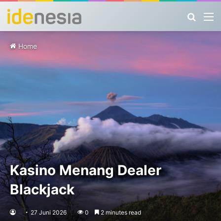
Search
M
Home
Kasino Menang Dealer
Blackjack
27 Juni 2026
0
2 minutes read