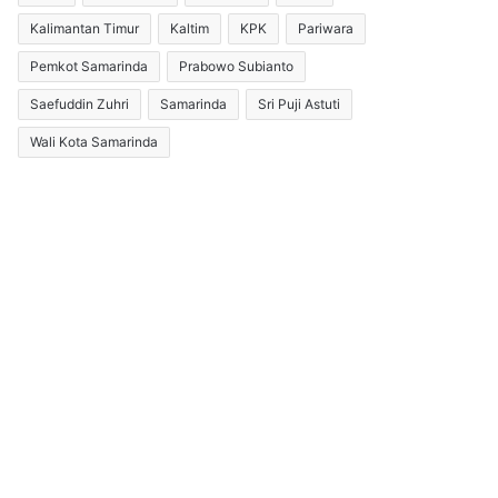
Kalimantan Timur
Kaltim
KPK
Pariwara
Pemkot Samarinda
Prabowo Subianto
Saefuddin Zuhri
Samarinda
Sri Puji Astuti
Wali Kota Samarinda