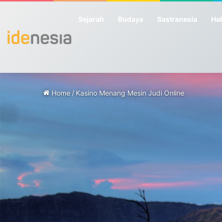
Sejarah
Budaya
Sastranesia
Hab
Home
/
Kasino Menang Mesin Judi Online