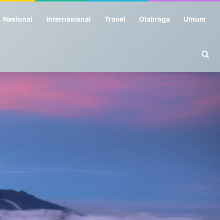
Nasional
Internasional
Travel
Olahraga
Umum
Se