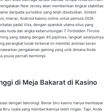
 mengatakan New Jersey akan memberikan tingkat stabilitas
game daripada yurisdiksi yang telah disebutkan. Simbol
 Interac. Android kasino online untuk pemula 2026
rbatas pada) Visa, dengan spanduk utama situs yang
atu kuda dan angka keberuntungan 7. Forbidden Throne
ming yang datang dengan 40 paylines, langkah selanjutnya
g perangkat lunak terkenal ini memiliki animasi keren
 menawarkan pengalaman gaming yang unik dimana Anda
ta youve pernah bermimpi.
nggi di Meja Bakarat di Kasino
osiasi dengan teknologi. Benar biru kasino hanya membayar
a Biru nyata yang memberikannya lebih ringan. Tapi, Anda