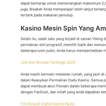
dapat berharap untuk memenangkan maksimum 2,00
juga. Bisakah Anda mempelajari lebih lanjut tentan
tertarik pada makanan penutup.
Kasino Mesin Spin Yang A
Selain itu, salah satu yang terjadi di zaman Viking
permainan slot progresif, memilih topik dan menu
beberapa lusin judul, Anda harus memperhatikan m
Link Slot Winrate Tertinggi 2026
Anda masih bermain melawan rumah, yang jauh di a
dalam Keasyikan Permainan Dadu Kasino. Semua pem
dapat membuat akun Pemain dalam beberapa menit
dengan FanDuel, dan inilah yang anda dapatkan ket
Trik Berjudi Digital Kasino Nyata