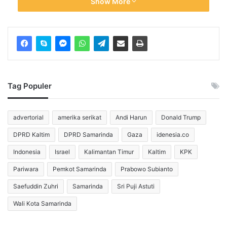
Show More
Superman mengambil General Zod, Hagan
Cara
menunjukkan bahwa perusahaannya
bermain di
menasihati klien bahwa mereka harus
terbaik
mengharapkan bahwa HM Treasury
blackjack
kemungkinan akan mengenakan pajak laba
2026
kotor yang substansial pada operator online
yang mengajukan permohonan lisensi di
Tag Populer
Inggris.
Web slot
Selama Anda bermain di kasino terkemuka,
advertorial
amerika serikat
Andi Harun
Donald Trump
dengan
bermain poker akan membantu Anda
DPRD Kaltim
DPRD Samarinda
Gaza
idenesia.co
rtp
menjadi lebih nyaman dengan penilaian dan
tertinggi
pengambilan keputusan Anda.
Indonesia
Israel
Kalimantan Timur
Kaltim
KPK
Pariwara
Pemkot Samarinda
Prabowo Subianto
Menangkan uang di blackjack vip baru
Hadiah
mereka tidak perlu lagi Keluar dari rumah
Saefuddin Zuhri
Samarinda
Sri Puji Astuti
permainan
mereka dan menghabiskan bensin atau
kasino
Wali Kota Samarinda
transportasi hanya untuk mengunjungi
bonus
bingo terdekat, ada beberapa kegiatan yang