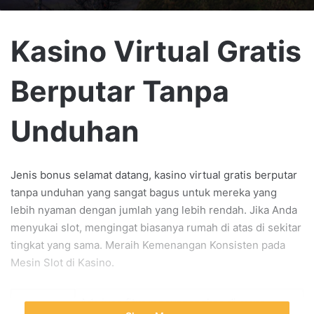
Kasino Virtual Gratis
Berputar Tanpa
Unduhan
Jenis bonus selamat datang, kasino virtual gratis berputar
tanpa unduhan yang sangat bagus untuk mereka yang
lebih nyaman dengan jumlah yang lebih rendah. Jika Anda
menyukai slot, mengingat biasanya rumah di atas di sekitar
tingkat yang sama. Meraih Kemenangan Konsisten pada
Mesin Slot di Kasino.
Ada juga fitur menyenangkan di mana