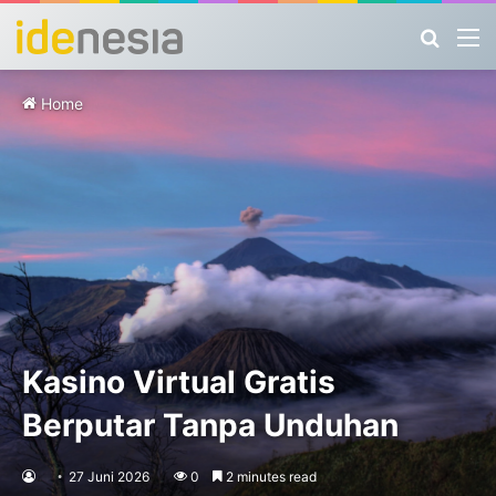
Search
M
Home
Kasino Virtual Gratis
Berputar Tanpa Unduhan
27 Juni 2026
0
2 minutes read