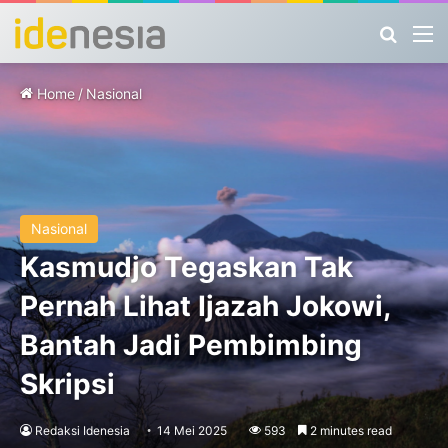
Search
M
Home
/
Nasional
Nasional
Kasmudjo Tegaskan Tak
Pernah Lihat Ijazah Jokowi,
Bantah Jadi Pembimbing
Skripsi
Redaksi Idenesia
14 Mei 2025
593
2 minutes read