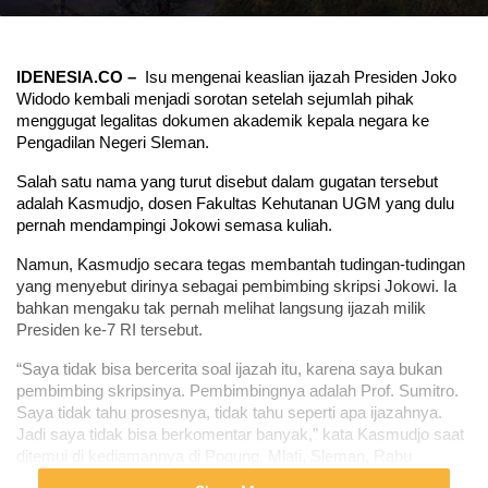
IDENESIA.CO – 
 Isu mengenai keaslian ijazah Presiden Joko 
Widodo kembali menjadi sorotan setelah sejumlah pihak 
menggugat legalitas dokumen akademik kepala negara ke 
Pengadilan Negeri Sleman.
Salah satu nama yang turut disebut dalam gugatan tersebut 
adalah Kasmudjo, dosen Fakultas Kehutanan UGM yang dulu 
pernah mendampingi Jokowi semasa kuliah.
Namun, Kasmudjo secara tegas membantah tudingan-tudingan 
yang menyebut dirinya sebagai pembimbing skripsi Jokowi. Ia 
bahkan mengaku tak pernah melihat langsung ijazah milik 
Presiden ke-7 RI tersebut.
“Saya tidak bisa bercerita soal ijazah itu, karena saya bukan 
pembimbing skripsinya. Pembimbingnya adalah Prof. Sumitro. 
Saya tidak tahu prosesnya, tidak tahu seperti apa ijazahnya. 
Jadi saya tidak bisa berkomentar banyak,” kata Kasmudjo saat 
ditemui di kediamannya di Pogung, Mlati, Sleman, Rabu 
(14/5/2025) sore.