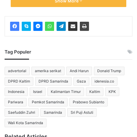
Show More
Klarifikasi ini disampaikan Kasmudjo sehari setelah dirinya 
menerima kunjungan Presiden Jokowi di rumahnya, Selasa 
(13/5). Menurut Kasmudjo, pertemuan itu berlangsung selama 
sekitar 45 menit dan tidak sama sekali membicarakan soal 
polemik ijazah yang sedang ramai diperbincangkan di ruang 
publik.
“Enggak, enggak, sama sekali tidak diperbincangkan,” ucapnya 
Tag Populer
menanggapi pertanyaan soal apakah Jokowi sempat 
menyinggung isu ijazah dalam kunjungan tersebut.
advertorial
amerika serikat
Andi Harun
Donald Trump
Ia menegaskan bahwa kunjungan Jokowi hanya dalam rangka 
silaturahmi, mengenang masa-masa saat Jokowi masih 
DPRD Kaltim
DPRD Samarinda
Gaza
idenesia.co
mahasiswa. Jokowi, kata Kasmudjo, memang pernah 
menyampaikan niat untuk bertemu setelah lama tidak bersua.
Indonesia
Israel
Kalimantan Timur
Kaltim
KPK
Pariwara
Pemkot Samarinda
Prabowo Subianto
“Beliau bilang dulu mau mampir. Ya akhirnya benar datang juga,” 
tutur Kasmudjo sambil tersenyum.
Saefuddin Zuhri
Samarinda
Sri Puji Astuti
Lebih jauh, Kasmudjo menjelaskan bahwa pada saat Jokowi 
Wali Kota Samarinda
masih kuliah di Fakultas Kehutanan UGM, dirinya belum 
berstatus dosen tetap yang memiliki kewenangan untuk 
Related Articles