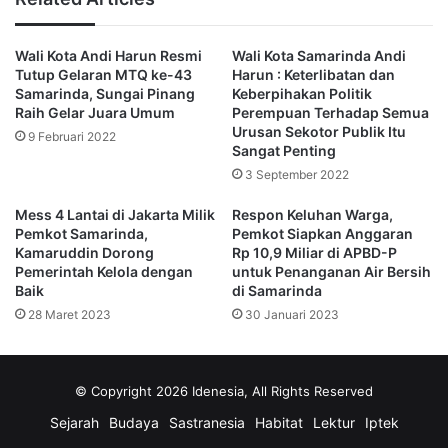
Ia juga berpesan kepada para peserta agar bisa
Wali Kota Andi Harun Resmi
Wali Kota Samarinda Andi
memanfaatkan waktu dan kesempatan yang tersedia untuk
Tutup Gelaran MTQ ke-43
Harun : Keterlibatan dan
bisa menyerap ilmu dan keterampilan.
Samarinda, Sungai Pinang
Keberpihakan Politik
Raih Gelar Juara Umum
Perempuan Terhadap Semua
Urusan Sekotor Publik Itu
“Manfaatkan lah setiap waktu dan kesempatan yang
9 Februari 2022
Sangat Penting
tersedia untuk menyerap ilmu dan keterampilan yang
3 September 2022
diberikan,” pesan Andi Harun kepada peserta (PKA).
Mess 4 Lantai di Jakarta Milik
Respon Keluhan Warga,
Pemkot Samarinda,
Pemkot Siapkan Anggaran
Ia berharap dengan adanya pelatihan ini menambah
Kamaruddin Dorong
Rp 10,9 Miliar di APBD-P
kualitas kinerja aparatur negara tersebut dalam
Pemerintah Kelola dengan
untuk Penanganan Air Bersih
melaksanakan tugas pemerintah.
Baik
di Samarinda
28 Maret 2023
30 Januari 2023
“Sehingga nantinya memiliki kinerja yang tinggi dalam
melaksanakan tugas pokok,” Tutup orang nomor satu di kota
Samarinda ini. (Advetorial)
© Copyright 2026 Idenesia, All Rights Reserved
Sejarah
Budaya
Sastranesia
Habitat
Lektur
Iptek