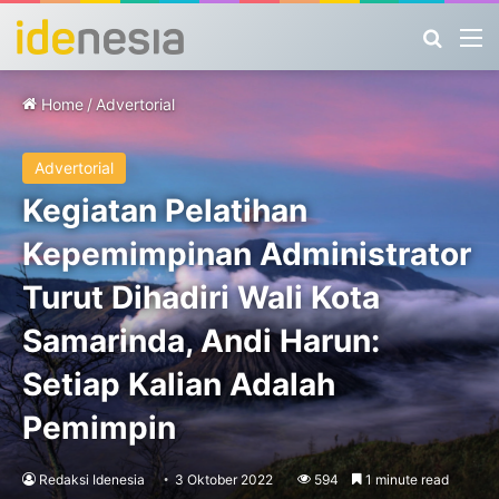
Search
M
Home
/
Advertorial
Advertorial
Kegiatan Pelatihan
Kepemimpinan Administrator
Turut Dihadiri Wali Kota
Samarinda, Andi Harun:
Setiap Kalian Adalah
Pemimpin
Redaksi Idenesia
3 Oktober 2022
594
1 minute read