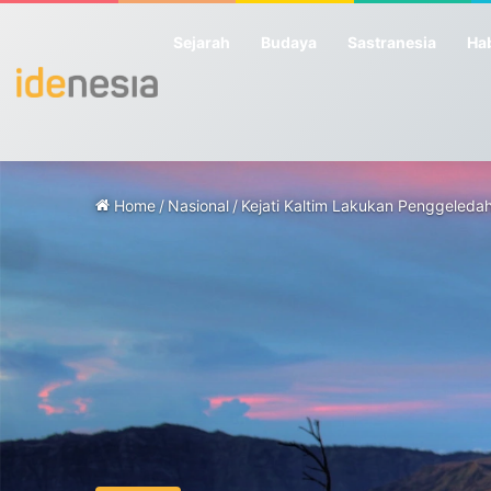
Sejarah
Budaya
Sastranesia
Hab
Home
/
Nasional
/
Kejati Kaltim Lakukan Penggeleda