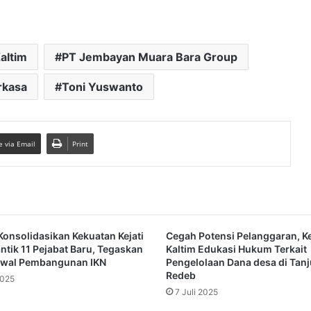
Kaltim
PT Jembayan Muara Bara Group
rkasa
Toni Yuswanto
e via Email
Print
Konsolidasikan Kekuatan Kejati
Cegah Potensi Pelanggaran, Ke
antik 11 Pejabat Baru, Tegaskan
Kaltim Edukasi Hukum Terkait
awal Pembangunan IKN
Pengelolaan Dana desa di Tan
Redeb
2025
7 Juli 2025