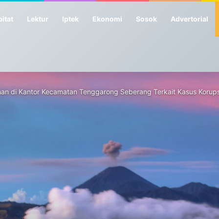
itat
Lektur
Iptek
Ekonomi
Sosok
Advertorial
han di Kantor Kecamatan Tenggarong Seberang Terkait Kasus Korup