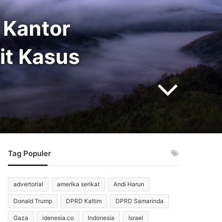
 Kantor
it Kasus
Tag Populer
advertorial
amerika serikat
Andi Harun
Donald Trump
DPRD Kaltim
DPRD Samarinda
Gaza
idenesia.co
Indonesia
Israel