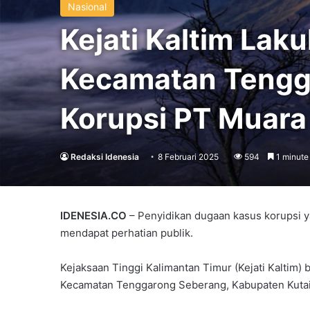
Nasional
Kejati Kaltim Lak
Kecamatan Tengga
Korupsi PT Muara
Redaksi Idenesia
8 Februari 2025
594
1 minute
IDENESIA.CO
– Penyidikan dugaan kasus korupsi 
mendapat perhatian publik.
Kejaksaan Tinggi Kalimantan Timur (Kejati Kaltim)
Kecamatan Tenggarong Seberang, Kabupaten Kutai 