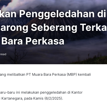
ukan Penggeledahan di
rong Seberang Terka
 Bara Perkasa
 read
yang melibatkan PT Muara Bara Perkasa (MBP) kembali
 baru-baru ini melakukan penggeledahan di Kantor
Kartanegara, pada Kamis (6/2/2025).