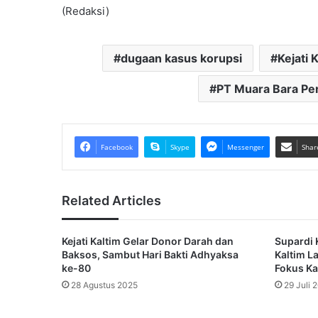
(Redaksi)
dugaan kasus korupsi
Kejati 
PT Muara Bara Pe
Facebook
Skype
Messenger
Shar
Related Articles
Kejati Kaltim Gelar Donor Darah dan
Supardi 
Baksos, Sambut Hari Bakti Adhyaksa
Kaltim L
ke-80
Fokus K
28 Agustus 2025
29 Juli 