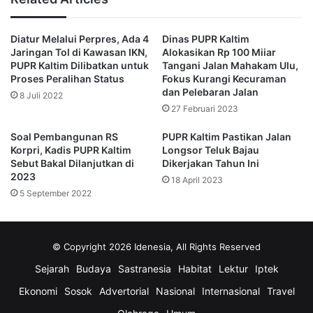
“Prediksi kemantapan jalan nasional hingga akhir 2023
sekitar 90 persen dan prediksi kemantapan jalan nasional
Diatur Melalui Perpres, Ada 4
Dinas PUPR Kaltim
pada akhir 2024 sebesar 94 persen,” tegasnya. (tim
Jaringan Tol di Kawasan IKN,
Alokasikan Rp 100 Miiar
redaksi Diksi)
PUPR Kaltim Dilibatkan untuk
Tangani Jalan Mahakam Ulu,
Proses Peralihan Status
Fokus Kurangi Kecuraman
dan Pelebaran Jalan
8 Juli 2022
jalan nasional
jalan rusak
27 Februari 2023
kemantapan jalan
PUPR Kaltim
Soal Pembangunan RS
PUPR Kaltim Pastikan Jalan
Korpri, Kadis PUPR Kaltim
Longsor Teluk Bajau
Sebut Bakal Dilanjutkan di
Dikerjakan Tahun Ini
2023
18 April 2023
5 September 2022
© Copyright 2026 Idenesia, All Rights Reserved
Sejarah
Budaya
Sastranesia
Habitat
Lektur
Iptek
Ekonomi
Sosok
Advertorial
Nasional
Internasional
Travel