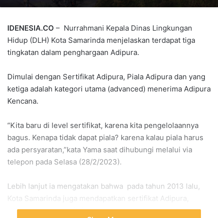
IDENESIA.CO
– Nurrahmani Kepala Dinas Lingkungan
Hidup (DLH) Kota Samarinda menjelaskan terdapat tiga
tingkatan dalam penghargaan Adipura.
Dimulai dengan Sertifikat Adipura, Piala Adipura dan yang
ketiga adalah kategori utama (advanced) menerima Adipura
Kencana.
“Kita baru di level sertifikat, karena kita pengelolaannya
bagus. Kenapa tidak dapat piala? karena kalau piala harus
ada persyaratan,”kata Yama saat dihubungi melalui via
telepon pada Selasa (28/2/2023).
Lebih lanjut ia mengatakan bahwa pada tahun 2013 lalu,
Kota Samarinda juga mendapatkan sertifikat Adipura,
namun dengan penilaian yang berbeda karena dalam tahun