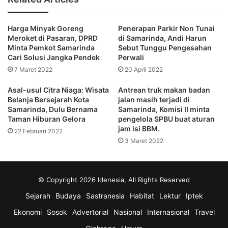
Lebih lanjut ia mengatakan ada persyaratan berupa
Harga Minyak Goreng
Penerapan Parkir Non Tunai
Tempat Pembuangan Akhir (TPA) harus sanitary landfill
Meroket di Pasaran, DPRD
di Samarinda, Andi Harun
dan Ruang Terbuka Hijau (RTH) sebanyak 20 persen.
Minta Pemkot Samarinda
Sebut Tunggu Pengesahan
Cari Solusi Jangka Pendek
Perwali
“Kita belum sampai sana, jadi kita masih di posisi sertifikat.
7 Maret 2022
20 April 2022
Sertifikat ini pengelolaan sampahnya bergabung antara
Asal-usul Citra Niaga: Wisata
Antrean truk makan badan
penanganan dengan pengurangan,”jelasnya.
Belanja Bersejarah Kota
jalan masih terjadi di
Samarinda, Dulu Bernama
Samarinda, Komisi II minta
Taman Hiburan Gelora
pengelola SPBU buat aturan
Upaya itu berupa dengan langkah strategis yang dilakukan
jam isi BBM.
22 Februari 2022
Pemkot Samarinda dalam hal ini DLH, untuk tidak
3 Maret 2022
membuang sampah di sembarang tempat, sembari
menciptakan pemanfaatan dalam hal tersebut.
© Copyright 2026 Idenesia, All Rights Reserved
“Bagaimana kita memberdayakan masyarakat untuk tidak
Sejarah
Budaya
Sastranesia
Habitat
Lektur
Iptek
membuang seluruh sampah, tapi ada pemanfaatannya
disitu. Misalnya dengan membatasi penggunaan kantong
Ekonomi
Sosok
Advertorial
Nasional
Internasional
Travel
kemudian dimanfaatkan ulang,”pungkasnya.