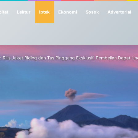
itat
Lektur
Iptek
Ekonomi
Sosok
Advertorial
 Rilis Jaket Riding dan Tas Pinggang Eksklusif, Pembelian Dapat Und