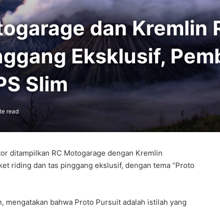
ogarage dan Kremlin R
nggang Eksklusif, Pem
PS Slim
te read
otor ditampilkan RC Motogarage dengan Kremlin
et riding dan tas pinggang ekslusif, dengan tema “Proto
n, mengatakan bahwa Proto Pursuit adalah istilah yang