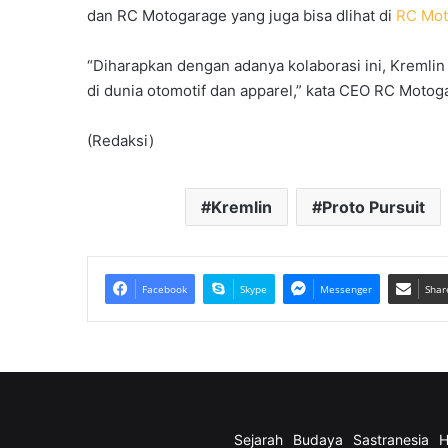
dan RC Motogarage yang juga bisa dlihat di
RC Mot
“Diharapkan dengan adanya kolaborasi ini, Kreml
di dunia otomotif dan apparel,” kata CEO RC Motog
(Redaksi)
Kremlin
Proto Pursuit
Facebook
Skype
Messenger
Shar
Sejarah
Budaya
Sastranesia
H