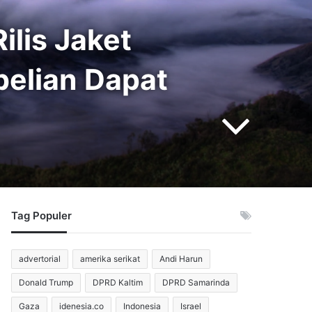
ilis Jaket
belian Dapat
Tag Populer
advertorial
amerika serikat
Andi Harun
Donald Trump
DPRD Kaltim
DPRD Samarinda
Gaza
idenesia.co
Indonesia
Israel