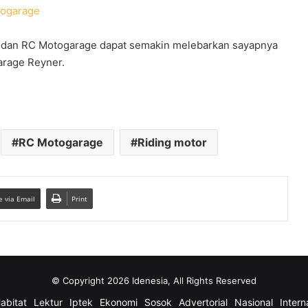
ogarage
in dan RC Motogarage dapat semakin melebarkan sayapnya
arage Reyner.
RC Motogarage
Riding motor
e via Email
Print
© Copyright 2026 Idenesia, All Rights Reserved
abitat
Lektur
Iptek
Ekonomi
Sosok
Advertorial
Nasional
Intern