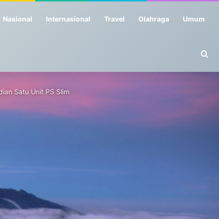
Nasional
Internasional
Travel
Olahraga
Umum
Se
ian Satu Unit PS Slim