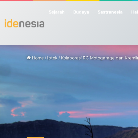
Sejarah
Budaya
Sastranesia
Hab
Home
/
Iptek
/
Kolaborasi RC Motogarage dan Kremlin