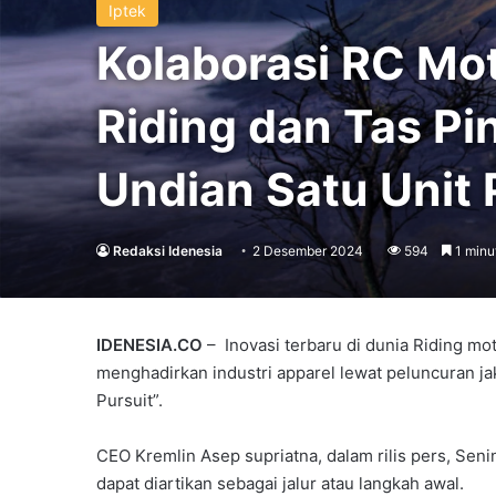
Iptek
Kolaborasi RC Mot
Riding dan Tas Pi
Undian Satu Unit 
Redaksi Idenesia
2 Desember 2024
594
1 minu
IDENESIA.CO
– Inovasi terbaru di dunia Riding m
menghadirkan industri apparel lewat peluncuran jak
Pursuit”.
CEO Kremlin Asep supriatna, dalam rilis pers, Seni
dapat diartikan sebagai jalur atau langkah awal.