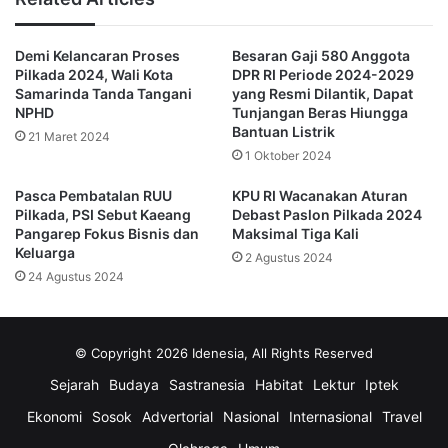
“Apakah mengikuti siklus masa jabatan, sehingga nanti
Demi Kelancaran Proses
Besaran Gaji 580 Anggota
daerah-daerah yang kemudian kotak kosong dalam tanda
Pilkada 2024, Wali Kota
DPR RI Periode 2024-2029
kutip yang menang Itu kemudian diisi penjabat (Pj) kan,”
Samarinda Tanda Tangani
yang Resmi Dilantik, Dapat
jelas Mellaz.
NPHD
Tunjangan Beras Hiungga
Bantuan Listrik
21 Maret 2024
1 Oktober 2024
Sebelumnya, Ketua KPU RI Mochammad Afifuddin
mengatakan pertimbangan KPU melakukan Pilkada ulang
Pasca Pembatalan RUU
KPU RI Wacanakan Aturan
adalah supaya keberlanjutan Pilkada mendatang tetap bisa
Pilkada, PSI Sebut Kaeang
Debast Paslon Pilkada 2024
Pangarep Fokus Bisnis dan
Maksimal Tiga Kali
serentak dan tidak diselingi dengan pelantikan penjabat di
Keluarga
2 Agustus 2024
sela kepemimpinan lima tahun kepala daerah.
24 Agustus 2024
“Kan salah satu tujuan pilkada ini kan kepala daerah yang
terpilih. Kalau logikanya pilkada berikutnya lima tahun tidak
© Copyright 2026 Idenesia, All Rights Reserved
seperti pilkada kemarin yang bergelombang, kalau diisi Pj.
Sejarah
Budaya
Sastranesia
Habitat
Lektur
Iptek
selama lima tahun, bergantian-bergantian terus ya,”
tambah Afif.
Ekonomi
Sosok
Advertorial
Nasional
Internasional
Travel