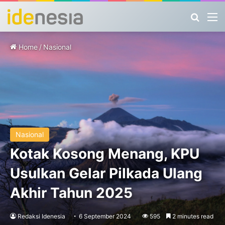
Search
M
Home
/
Nasional
Nasional
Kotak Kosong Menang, KPU
Usulkan Gelar Pilkada Ulang
Akhir Tahun 2025
Redaksi Idenesia
6 September 2024
595
2 minutes read