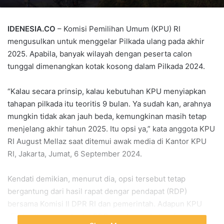
IDENESIA.CO
– Komisi Pemilihan Umum (KPU) RI
mengusulkan untuk menggelar Pilkada ulang pada akhir
2025. Apabila, banyak wilayah dengan peserta calon
tunggal dimenangkan kotak kosong dalam Pilkada 2024.
“Kalau secara prinsip, kalau kebutuhan KPU menyiapkan
tahapan pilkada itu teoritis 9 bulan. Ya sudah kan, arahnya
mungkin tidak akan jauh beda, kemungkinan masih tetap
menjelang akhir tahun 2025. Itu opsi ya,” kata anggota KPU
RI August Mellaz saat ditemui awak media di Kantor KPU
RI, Jakarta, Jumat, 6 September 2024.
Kendati demikian, menurut dia, opsi tersebut tetap
bergantung dari hasil rapat dengar pendapat (RDP)
bersama Komisi II DPR RI dan pemerintah. Adapun KPU
dijadwalkan menghadiri RDP untuk membahas fenomena